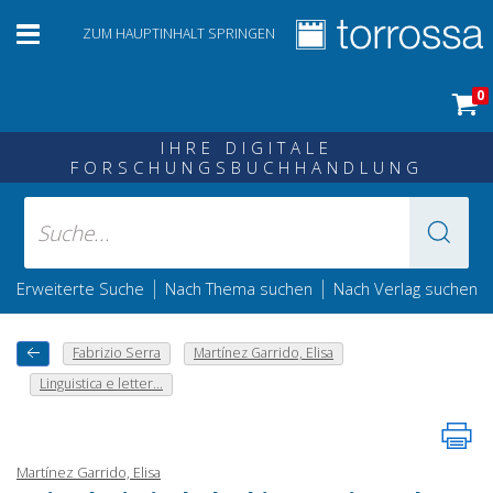
ZUM HAUPTINHALT SPRINGEN
0
IHRE DIGITALE
FORSCHUNGSBUCHHANDLUNG
|
|
Erweiterte Suche
Nach Thema suchen
Nach Verlag suchen
Fabrizio Serra
Martínez Garrido, Elisa
Linguistica e letter...
Martínez Garrido, Elisa