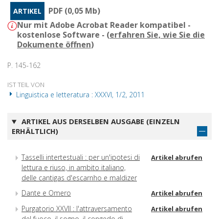
PDF (0,05 Mb)
ARTIKEL
Nur mit Adobe Acrobat Reader kompatibel -
kostenlose Software - (
erfahren Sie, wie Sie die
Dokumente öffnen
)
P. 145-162
IST TEIL VON
Linguistica e letteratura : XXXVI, 1/2, 2011
ARTIKEL AUS DERSELBEN AUSGABE (EINZELN
ERHÄLTLICH)
Tasselli intertestuali : per un'ipotesi di
Artikel abrufen
lettura e riuso, in ambito italiano,
delle cantigas d'escarnho e maldizer
Dante e Omero
Artikel abrufen
Purgatorio XXVII : l'attraversamento
Artikel abrufen
del fuoco, il sogno, il congedo di