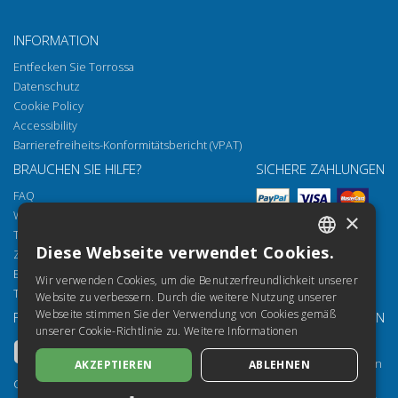
INFORMATION
Entfecken Sie Torrossa
Datenschutz
Cookie Policy
Accessibility
Barrierefreiheits-Konformitätsbericht (VPAT)
BRAUCHEN SIE HILFE?
SICHERE ZAHLUNGEN
FAQ
Wie öffnen Sie unsere Dokumente
×
Torrossa Reader
Diese Webseite verwendet Cookies.
Zugriffsmöglichkeiten
ITALIAN
Email:
helpdesk@torrossa.com
Wir verwenden Cookies, um die Benutzerfreundlichkeit unserer
SPANISH
Tel:
+39 055 5018800
Website zu verbessern. Durch die weitere Nutzung unserer
Webseite stimmen Sie der Verwendung von Cookies gemäß
FOLGEN SIE UNS
UNSERE RESSOURCEN
FRENCH
unserer Cookie-Richtlinie zu.
Weitere Informationen
Torrossa Info
ENGLISH
Torrossa für Institutionen
AKZEPTIEREN
ABLEHNEN
GERMAN
Torrossa Open
Copyright 2000-2026