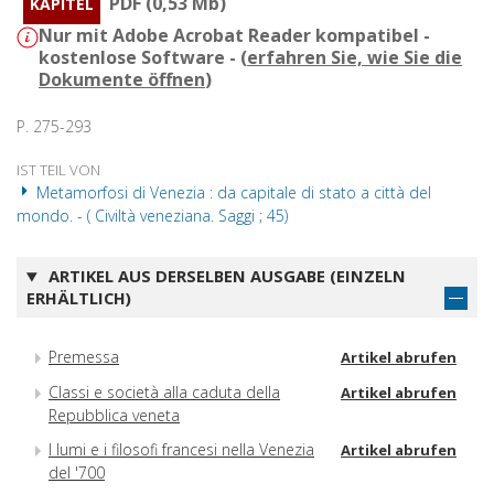
PDF (0,53 Mb)
KAPITEL
Nur mit Adobe Acrobat Reader kompatibel -
kostenlose Software - (
erfahren Sie, wie Sie die
Dokumente öffnen
)
P. 275-293
IST TEIL VON
Metamorfosi di Venezia : da capitale di stato a città del
mondo. - ( Civiltà veneziana. Saggi ; 45)
ARTIKEL AUS DERSELBEN AUSGABE (EINZELN
ERHÄLTLICH)
Premessa
Artikel abrufen
Classi e società alla caduta della
Artikel abrufen
Repubblica veneta
I lumi e i filosofi francesi nella Venezia
Artikel abrufen
del '700