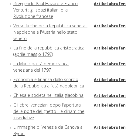
Rileggendo Paul Hazard e Franco
Artikel abrufen
Venturi : gli spazi italiani e la
Rivoluzione francese
Verso la fine della Repubblica veneta :
Artikel abrufen
Napoleone e l'Austria nello stato
veneto
La fine della repubblica aristocratica
Artikel abrufen
(aprile-maggio 1797)
La Municipalità democratica
Artikel abrufen
veneziana del 1797
Economia e finanza dallo scorcio
Artikel abrufen
della Repubblica all'età napoleonica
Chiesa e società nell'Italia giacobina
Artikel abrufen
Gli ebrei veneziani dopo l'apertura
Artikel abrufen
delle porte del ghetto : le dinamiche
insediative
L'immagine di Venezia da Canova a
Artikel abrufen
Byron