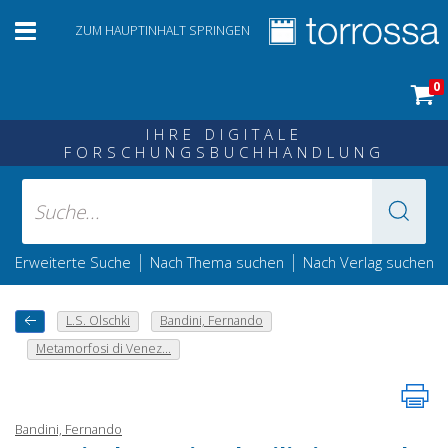
ZUM HAUPTINHALT SPRINGEN
0
IHRE DIGITALE
FORSCHUNGSBUCHHANDLUNG
|
|
Erweiterte Suche
Nach Thema suchen
Nach Verlag suchen
L.S. Olschki
Bandini, Fernando
Metamorfosi di Venez...
Bandini, Fernando