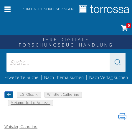
ZUM HAUPTINHALT SPRINGEN
0
IHRE DIGITALE
FORSCHUNGSBUCHHANDLUNG
|
|
Erweiterte Suche
Nach Thema suchen
Nach Verlag suchen
L.S. Olschki
Whistler, Catherine
Metamorfosi di Venez...
Whistler, Catherine