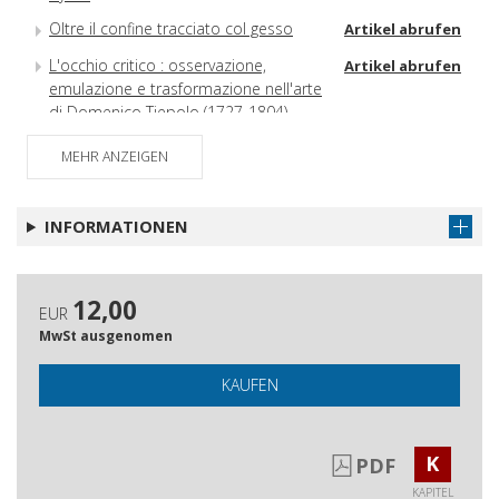
Oltre il confine tracciato col gesso
Artikel abrufen
L'occhio critico : osservazione,
Artikel abrufen
emulazione e trasformazione nell'arte
di Domenico Tiepolo (1727-1804)
Lorenzo Da Ponte da Cèneda a Nwe
Artikel abrufen
MEHR ANZEIGEN
York : un'anima poetica ed italiana?
(con The Hermit di James Beattie nella
traduzione dapontiana)
INFORMATIONEN
Venezia, la patria e l'esilio in Foscolo
Artikel abrufen
e Nievo
12,00
Prima e dopo : Goethe e Wagner
Artikel abrufen
EUR
MwSt ausgenomen
Indice dei nomi
Artikel abrufen
KAUFEN
K
PDF
KAPITEL