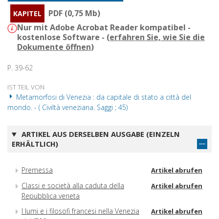
PDF (0,75 Mb)
KAPITEL
Nur mit Adobe Acrobat Reader kompatibel -
kostenlose Software - (
erfahren Sie, wie Sie die
Dokumente öffnen
)
P. 39-62
IST TEIL VON
Metamorfosi di Venezia : da capitale di stato a città del
mondo. - ( Civiltà veneziana. Saggi ; 45)
ARTIKEL AUS DERSELBEN AUSGABE (EINZELN
ERHÄLTLICH)
Premessa
Artikel abrufen
Classi e società alla caduta della
Artikel abrufen
Repubblica veneta
I lumi e i filosofi francesi nella Venezia
Artikel abrufen