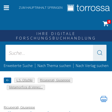
ZUM HAUPTINHALT SPRINGEN
0
IHRE DIGITALE
FORSCHUNGSBUCHHANDLUNG
|
|
Erweiterte Suche
Nach Thema suchen
Nach Verlag suchen
L.S. Olschki
Ricuperati, Giuseppe
Metamorfosi di Venez...
Ricuperati, Giuseppe