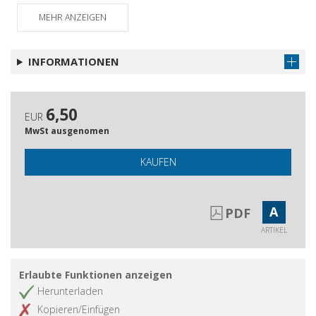
MEHR ANZEIGEN
Il sito web della SISAEM
Artikel abrufen
Indice
Artikel abrufen
INFORMATIONEN
6,50
EUR
MwSt ausgenomen
KAUFEN
A
PDF
ARTIKEL
Erlaubte Funktionen anzeigen
Herunterladen
Kopieren/Einfügen