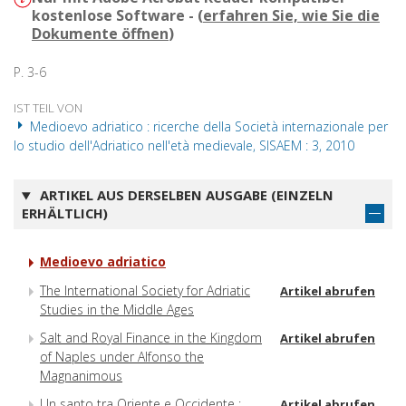
kostenlose Software - (
erfahren Sie, wie Sie die
Dokumente öffnen
)
P. 3-6
IST TEIL VON
Medioevo adriatico : ricerche della Società internazionale per
lo studio dell'Adriatico nell'età medievale, SISAEM : 3, 2010
ARTIKEL AUS DERSELBEN AUSGABE (EINZELN
ERHÄLTLICH)
Medioevo adriatico
The International Society for Adriatic
Artikel abrufen
Studies in the Middle Ages
Salt and Royal Finance in the Kingdom
Artikel abrufen
of Naples under Alfonso the
Magnanimous
Un santo tra Oriente e Occidente :
Artikel abrufen