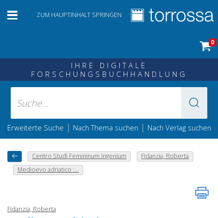
ZUM HAUPTINHALT SPRINGEN
0
IHRE DIGITALE
FORSCHUNGSBUCHHANDLUNG
|
|
Erweiterte Suche
Nach Thema suchen
Nach Verlag suchen
Centro Studi Femininum Ingenium
Fidanzia, Roberta
Medioevo adriatico :...
Fidanzia, Roberta