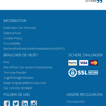
ZITIERE
INFORMATION
Entfecken Sie Torrossa
Datenschutz
Cookie Policy
Accessibility
Barrierefreiheits-Konformitätsbericht (VPAT)
BRAUCHEN SIE HILFE?
SICHERE ZAHLUNGEN
FAQ
Wie öffnen Sie unsere Dokumente
Torrossa Reader
Zugriffsmöglichkeiten
Email:
helpdesk@torrossa.com
Tel:
+39 055 5018800
FOLGEN SIE UNS
UNSERE RESSOURCEN
Torrossa Info