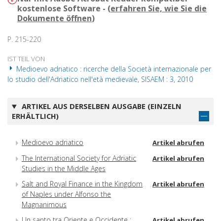
kostenlose Software - (
erfahren Sie, wie Sie die
Dokumente öffnen
)
P. 215-220
IST TEIL VON
Medioevo adriatico : ricerche della Società internazionale per
lo studio dell'Adriatico nell'età medievale, SISAEM : 3, 2010
ARTIKEL AUS DERSELBEN AUSGABE (EINZELN
ERHÄLTLICH)
Medioevo adriatico
Artikel abrufen
The International Society for Adriatic
Artikel abrufen
Studies in the Middle Ages
Salt and Royal Finance in the Kingdom
Artikel abrufen
of Naples under Alfonso the
Magnanimous
Un santo tra Oriente e Occidente :
Artikel abrufen