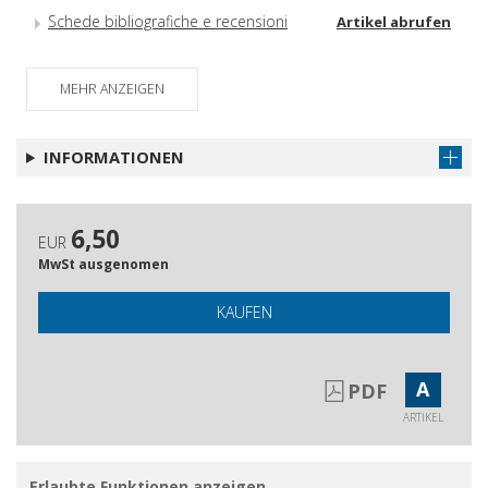
Schede bibliografiche e recensioni
Artikel abrufen
Note bio-bibliografiche
Artikel abrufen
MEHR ANZEIGEN
Il sito web della SISAEM
Artikel abrufen
Indice
Artikel abrufen
INFORMATIONEN
6,50
EUR
MwSt ausgenomen
KAUFEN
A
PDF
ARTIKEL
Erlaubte Funktionen anzeigen