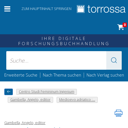
ZUM HAUPTINHALT SPRINGEN
0
IHRE DIGITALE
FORSCHUNGSBUCHHANDLUNG
|
|
Erweiterte Suche
Nach Thema suchen
Nach Verlag suchen
Centro Studi Femininum Ingenium
Gambella, Angelo, editor
Medioevo adriatico :...
Gambella, Angelo, editor