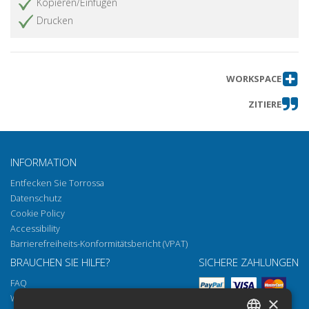
Kopieren/Einfügen
Drucken
WORKSPACE
ZITIERE
INFORMATION
Entfecken Sie Torrossa
Datenschutz
Cookie Policy
Accessibility
Barrierefreiheits-Konformitätsbericht (VPAT)
BRAUCHEN SIE HILFE?
SICHERE ZAHLUNGEN
FAQ
Wie öffnen Sie unsere Dokumente
×