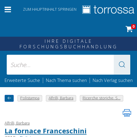
ZUM HAUPTINHALT SPRINGEN
0
IHRE DIGITALE
FORSCHUNGSBUCHHANDLUNG
|
|
Erweiterte Suche
Nach Thema suchen
Nach Verlag suchen
Polistampa
Alfrilli, Barbara
Ricerche storiche. S...
Alfrilli, Barbara
La fornace Franceschini