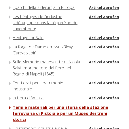
I parchi della siderurgia in Europa
Artikel abrufen
Les héritages de l'industrie
Artikel abrufen
sidérurgique dans la région Sud du
Luxembourg
Heritage for Sale
Artikel abrufen
La forge de Dampierre-sur-Blevy
Artikel abrufen
(Eure-et-Loir)
Sulle Memorie manoscritte di Nicola
Artikel abrufen
Salvi, imprenditore del ferro nel
Regno di Napoli (1845)
Fonti orali per il patrimonio
Artikel abrufen
industriale
In terra d'Amiata
Artikel abrufen
Temi e materiali per una storia della stazione
ferroviaria di Pistoia e per un Museo dei treni
storici
Il patrimonio industriale della
Artikel abrufen