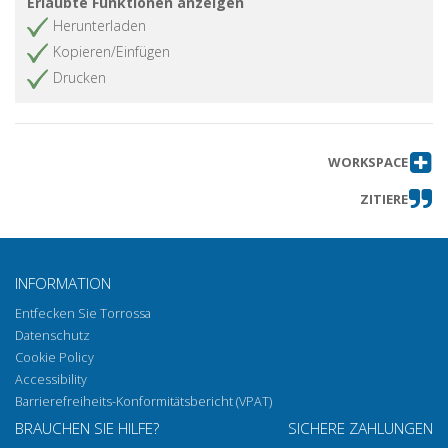
Erlaubte Funktionen anzeigen
Herunterladen
Kopieren/Einfügen
Drucken
WORKSPACE
ZITIERE
INFORMATION
Entfecken Sie Torrossa
Datenschutz
Cookie Policy
Accessibility
Barrierefreiheits-Konformitätsbericht (VPAT)
BRAUCHEN SIE HILFE?
SICHERE ZAHLUNGEN