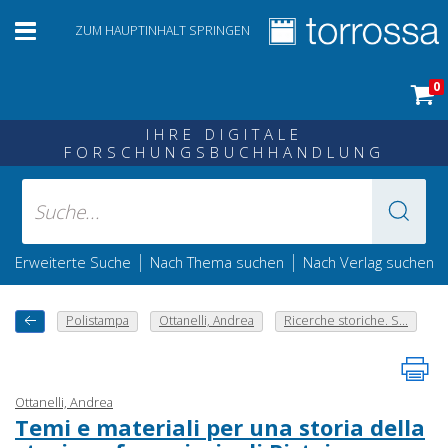
ZUM HAUPTINHALT SPRINGEN
0
IHRE DIGITALE
FORSCHUNGSBUCHHANDLUNG
|
|
Erweiterte Suche
Nach Thema suchen
Nach Verlag suchen
Polistampa
Ottanelli, Andrea
Ricerche storiche. S...
Ottanelli, Andrea
Temi e materiali per una storia della