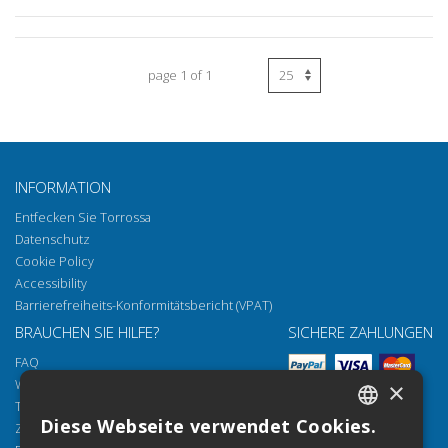
page 1 of 1
INFORMATION
Entfecken Sie Torrossa
Datenschutz
Cookie Policy
Accessibility
Barrierefreiheits-Konformitätsbericht (VPAT)
BRAUCHEN SIE HILFE?
SICHERE ZAHLUNGEN
FAQ
Wie öffnen Sie unsere Dokumente
×
Torrossa Reader
Diese Webseite verwendet Cookies.
Zugriffsmöglichkeiten
ITALIAN