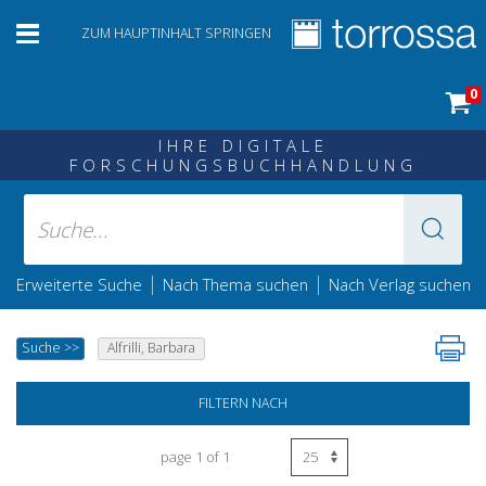
ZUM HAUPTINHALT SPRINGEN
0
IHRE DIGITALE
FORSCHUNGSBUCHHANDLUNG
|
|
Erweiterte Suche
Nach Thema suchen
Nach Verlag suchen
Suche
>>
Alfrilli, Barbara
FILTERN NACH
page 1 of 1