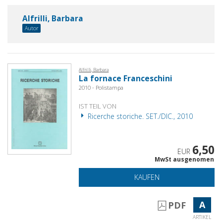
Alfrilli, Barbara
Autor
Alfrilli, Barbara
La fornace Franceschini
2010 - Polistampa
IST TEIL VON
Ricerche storiche. SET./DIC., 2010
6,50
EUR
MwSt ausgenomen
KAUFEN
A
PDF
ARTIKEL