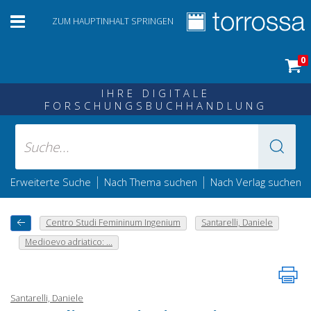
ZUM HAUPTINHALT SPRINGEN
0
IHRE DIGITALE
FORSCHUNGSBUCHHANDLUNG
|
|
Erweiterte Suche
Nach Thema suchen
Nach Verlag suchen
Centro Studi Femininum Ingenium
Santarelli, Daniele
Medioevo adriatico: ...
Santarelli, Daniele