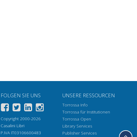
FOLGEN SIE UNS
UNSERE RESSOURCEN
Torrossa Info
Torrossa für Institutionen
Copyright 2000-2026
Torrossa Open
Casalini Libri
Library Services
P.IVA IT03106600483
Publisher Services