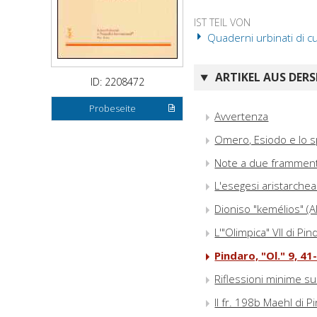
IST TEIL VON
Quaderni urbinati di cu
ARTIKEL AUS DERS
ID: 2208472
Probeseite
Avvertenza
Omero, Esiodo e lo sp
Note a due frammenti 
L'esegesi aristarchea d
Dioniso "kemélios" (Al
L'"Olimpica" VII di Pi
Pindaro, "Ol." 9, 41
Riflessioni minime sull
Il fr. 198b Maehl di P