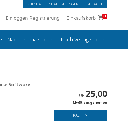
ZUM HAUPTINHALT SPRINGEN
SPRACHE
0
Einloggen
|
Registrierung
Einkaufskorb
e
|
Nach Thema suchen
|
Nach Verlag suchen
ose Software -
25,00
EUR
MwSt ausgenomen
KAUFEN