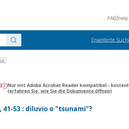
FAQ
|
help
Erweiterte Such
rra
)
Nur mit Adobe Acrobat Reader kompatibel - kostenl
(
erfahren Sie, wie Sie die Dokumente öffnen
)
, 41-53 : diluvio o "tsunami"?