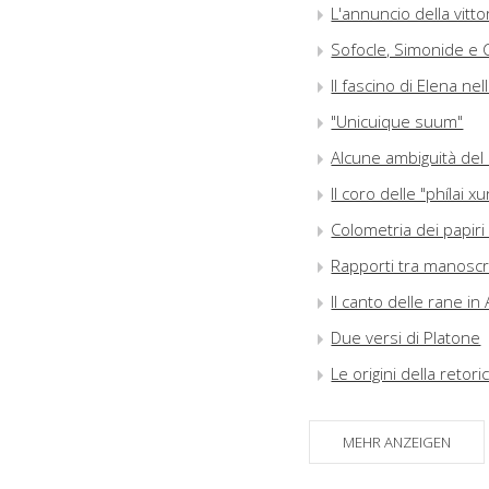
L'annuncio della vitto
Sofocle, Simonide e C
Il fascino di Elena nel
"Unicuique suum"
Alcune ambiguità del 
Il coro delle "phílai 
Colometria dei papiri 
Rapporti tra manoscri
Il canto delle rane i
Due versi di Platone
Le origini della retori
Apollonio Rodio e le
MEHR ANZEIGEN
"Éba róon". Una nota e
La materia del poeta (