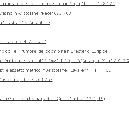
ria militare di Eracle contro Eurito in Soph, "Trach." 178-224
ratino in Aristofane, "Pace" 693-703
la "Lisistrata" di Aristofane
narratore dell'"Anabasi"
xunoidoí" e il 'rumore' del docmio nell'"Oreste" di Euripide
di Aristofane. Nota al "P. Oxy." 4510, fr. 6 (Aristoph. "Ach." 291-30
tti e assetto metrico in Aristofane, "Cavalieri" 1111-1150
n Aristofane, "Rane" 209-267
ca in Grecia e a Roma (Note a Quint. "Inst. or." 3, 1, 19)
 Muse "hypophetores"
segetica al "Tirsi" teocriteo
Plutarco, "Vita di Antonio" 75,4-6; Costantino Kavafis, "Il dio