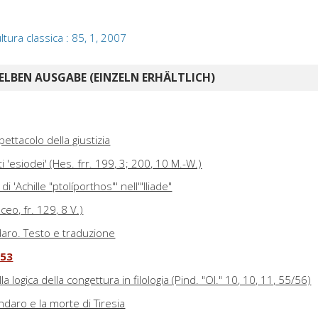
ltura classica : 85, 1, 2007
ELBEN AUSGABE (EINZELN ERHÄLTLICH)
ettacolo della giustizia
'esiodei' (Hes. frr. 199, 3; 200, 10 M.-W.)
i 'Achille "ptolíporthos"' nell'"Iliade"
ceo, fr. 129, 8 V.)
ndaro. Testo e traduzione
-53
a logica della congettura in filologia (Pind. "Ol." 10, 10, 11, 55/56)
indaro e la morte di Tiresia