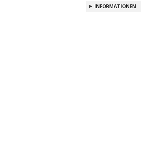
abbandona Antonio"
INFORMATIONEN