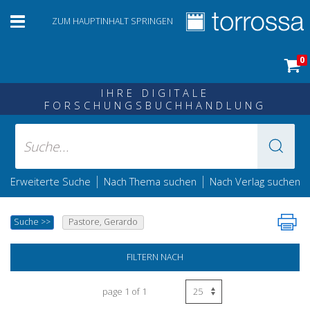
ZUM HAUPTINHALT SPRINGEN
0
IHRE DIGITALE
FORSCHUNGSBUCHHANDLUNG
|
|
Erweiterte Suche
Nach Thema suchen
Nach Verlag suchen
Suche
>>
Pastore, Gerardo
FILTERN NACH
page 1 of 1