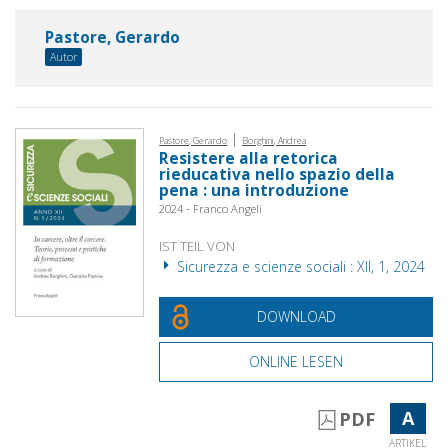
Pastore, Gerardo
Autor
|
Pastore, Gerardo
Borghini, Andrea
Resistere alla retorica
rieducativa nello spazio della
pena : una introduzione
2024 - Franco Angeli
IST TEIL VON
Sicurezza e scienze sociali : XII, 1, 2024
DOWNLOAD
ONLINE LESEN
A
PDF
ARTIKEL