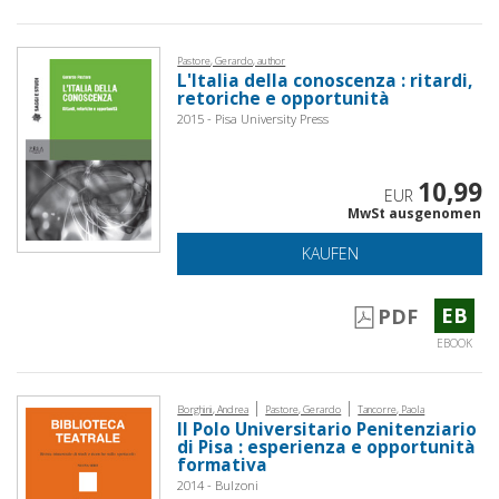
Pastore, Gerardo, author
L'Italia della conoscenza : ritardi,
retoriche e opportunità
2015 - Pisa University Press
10,99
EUR
MwSt ausgenomen
KAUFEN
EB
PDF
EBOOK
|
|
Borghini, Andrea
Pastore, Gerardo
Tancorre, Paola
Il Polo Universitario Penitenziario
di Pisa : esperienza e opportunità
formativa
2014 - Bulzoni