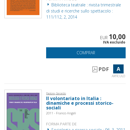
Biblioteca teatrale : rivista trimestrale
di studi e ricerche sullo spettacolo :
111/112, 2, 2014
10,00
EUR
IVA excluido
COMPRAR
A
PDF
ARTÍCULO
Pastore, Gerardo
Il volontariato in Italia :
dinamiche e processi storico-
sociali
2011 - Franco Angeli
FORMA PARTE DE
Sociologia e ricerca sociale : 96, 3, 2011