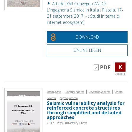
Atti del XVII Convegno ANIDIS
L'ingegneria Sismica in Italia : Pistoia, 17-
21 settembre 2017. - ( Studi in tema di
internet ecosystem)
DOWNLOAD
ONLINE LESEN
K
PDF
KAPITEL
|
|
|
Boschi, Sonia
Borghini, Andrea
Ciavattone, Alberto
Schiatti,
|
Giovanni
Vignoli, Andrea
Seismic vulnerability analysis for
reinforced concrete structures
through simplified and detailed
approaches
2017 - Pisa University Press