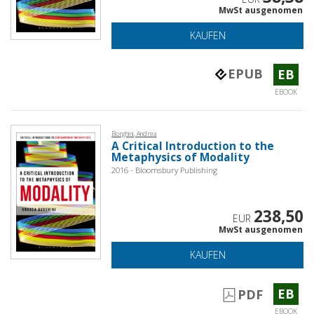
MwSt ausgenomen
KAUFEN
EPUB
EB
EBOOK
Borghini, Andrea
A Critical Introduction to the
Metaphysics of Modality
2016 - Bloomsbury Publishing
238,50
EUR
MwSt ausgenomen
KAUFEN
EB
PDF
EBOOK