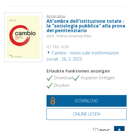
Borghini, Andrea
All'ombra dell'istituzione totale :
la "sociologia pubblica" alla prova
del penitenziario
2023 - Firenze University Press
IST TEIL VON
Cambio : rivista sulle trasformazioni
sociali : 26, 2, 2023
Erlaubte Funktionen anzeigen
Download
Kopieren Einfügen
Drucken
DOWNLOAD
ONLINE LESEN
A
PDF