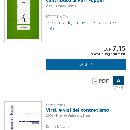
contributo di Karl Popper
2006 - Franco Angeli
IST TEIL VON
Società degli individui. Fascicolo 27,
2006
7,15
EUR
MwSt ausgenomen
KAUFEN
A
PDF
ARTIKEL
Borghini, Andrea
Virtù e vizi del concretismo
2006 - Firenze University Press
IST TEIL VON