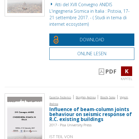
Atti del XVII Convegno ANIDIS
L'ingegneria Sismica in Italia : Pistoia, 17-
21 settembre 2017. - ( Studi in tema di
internet ecosystem)
DOWNLOAD
ONLINE LESEN
K
PDF
KAPITEL
|
|
|
Gusella, Federico
Borghini, Andrea
Boschi, Sonia
Vignoli,
Andrea
Influence of beam-column joints
behaviour on seismic response of
R.C. existing buildings
2017 - Pisa University Press
IST TEIL VON