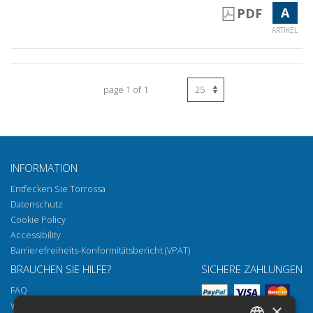
A
PDF
ARTIKEL
page 1 of 1
INFORMATION
Entfecken Sie Torrossa
Datenschutz
Cookie Policy
Accessibility
Barrierefreiheits-Konformitätsbericht (VPAT)
BRAUCHEN SIE HILFE?
SICHERE ZAHLUNGEN
FAQ
Wie öffnen Sie unsere Dokumente
×