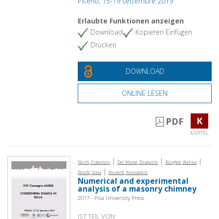
Piceno, 15-19 settembre 2019
Erlaubte Funktionen anzeigen
Download
Kopieren Einfügen
Drucken
DOWNLOAD
ONLINE LESEN
K
PDF
KAPITEL
|
|
|
Nicchi, Francesco
Del Monte, Emanuele
Borghini, Andrea
|
Boschi, Sonia
Brunetti, Alessandro
Numerical and experimental
analysis of a masonry chimney
2017 - Pisa University Press
IST TEIL VON