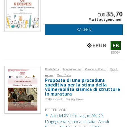
35,70
EUR
MwSt ausgenomen
KAUFEN
EPUB
EB
EBOOK
|
|
|
Boschi, Sonia
Borghini, Andrea
Ciavattone, Alberto
Vignoli,
|
Andrea
Vienni, Carlo
Proposta di una procedura
speditiva per la stima della
vulnerabilità sismica di strutture
in muratura
2019 - Pisa University Press
IST TEIL VON
Atti del XVIII Convegno ANIDIS
L'ingegneria Sismica in Italia : Ascoli