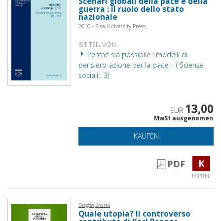
Scenari globali della pace e della
guerra : il ruolo dello stato
nazionale
2010 - Pisa University Press
IST TEIL VON
Perché sia possibile : modelli di
pensiero-azione per la pace. - ( Scienze
sociali ; 3)
13,00
EUR
MwSt ausgenomen
KAUFEN
K
PDF
KAPITEL
Borghini, Andrea
Quale utopia? Il controverso