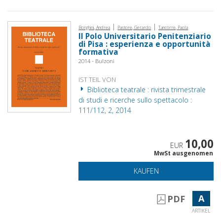
|
|
Borghini, Andrea
Pastore, Gerardo
Tancorre, Paola
Il Polo Universitario Penitenziario
di Pisa : esperienza e opportunità
formativa
2014 - Bulzoni
IST TEIL VON
Biblioteca teatrale : rivista trimestrale
di studi e ricerche sullo spettacolo :
111/112, 2, 2014
10,00
EUR
MwSt ausgenomen
KAUFEN
A
PDF
ARTIKEL