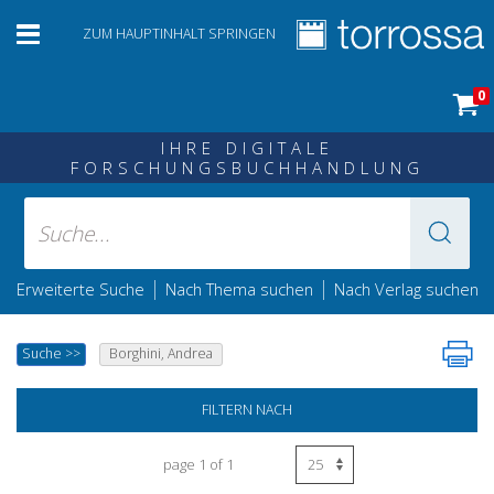
ZUM HAUPTINHALT SPRINGEN
0
IHRE DIGITALE
FORSCHUNGSBUCHHANDLUNG
|
|
Erweiterte Suche
Nach Thema suchen
Nach Verlag suchen
Suche
>>
Borghini, Andrea
FILTERN NACH
page 1 of 1