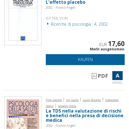
L'effetto placebo
2002 - Franco Angeli
IST TEIL VON
Ricerche di psicologia : 4, 2002
17,60
EUR
MwSt ausgenomen
KAUFEN
A
PDF
ARTIKEL
|
|
|
Primi, Caterina
Ieri, Cecilia
Luccio, Riccardo
Franceschini,
|
Sandro
Salvadori, Emilia
La TDS nella valutazione di rischi
e benefici nella presa di decisione
medica
2002 - Franco Angeli