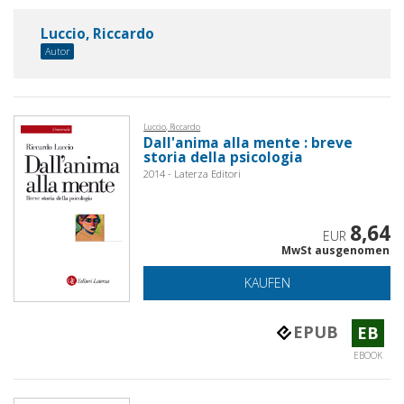
Luccio, Riccardo
Autor
Luccio, Riccardo
Dall'anima alla mente : breve
storia della psicologia
2014 - Laterza Editori
8,64
EUR
MwSt ausgenomen
KAUFEN
EPUB
EB
EBOOK