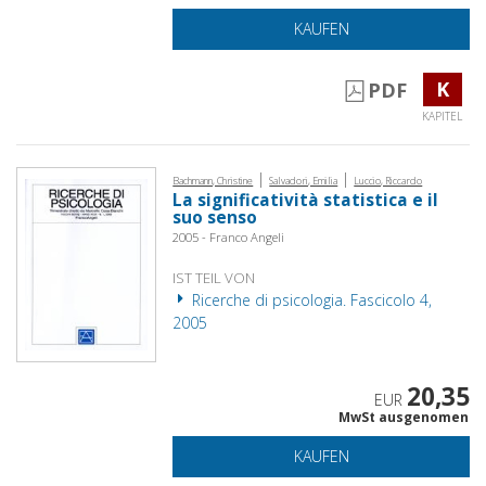
KAUFEN
K
PDF
KAPITEL
|
|
Bachmann, Christine
Salvadori, Emilia
Luccio, Riccardo
La significatività statistica e il
suo senso
2005 - Franco Angeli
IST TEIL VON
Ricerche di psicologia. Fascicolo 4,
2005
20,35
EUR
MwSt ausgenomen
KAUFEN