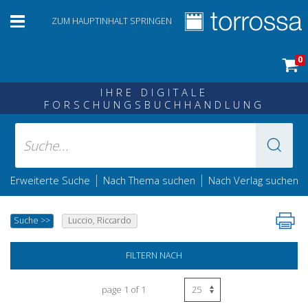
ZUM HAUPTINHALT SPRINGEN
0
IHRE DIGITALE
FORSCHUNGSBUCHHANDLUNG
|
|
Erweiterte Suche
Nach Thema suchen
Nach Verlag suchen
Suche
>>
Luccio, Riccardo
FILTERN NACH
page 1 of 1