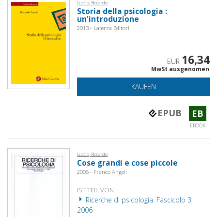
Luccio, Riccardo
Storia della psicologia :
un'introduzione
2013 - Laterza Editori
16,34
EUR
MwSt ausgenomen
KAUFEN
EPUB
EB
EBOOK
Luccio, Riccardo
Cose grandi e cose piccole
2006 - Franco Angeli
IST TEIL VON
Ricerche di psicologia. Fascicolo 3,
2006