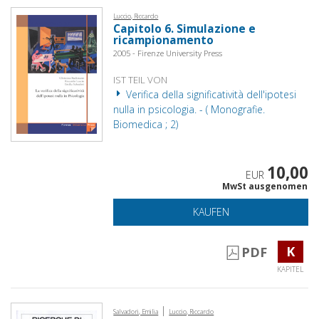
Luccio, Riccardo
Capitolo 6. Simulazione e
ricampionamento
2005 - Firenze University Press
IST TEIL VON
Verifica della significatività dell'ipotesi
nulla in psicologia. - ( Monografie.
Biomedica ; 2)
10,00
EUR
MwSt ausgenomen
KAUFEN
K
PDF
KAPITEL
|
Salvadori, Emilia
Luccio, Riccardo