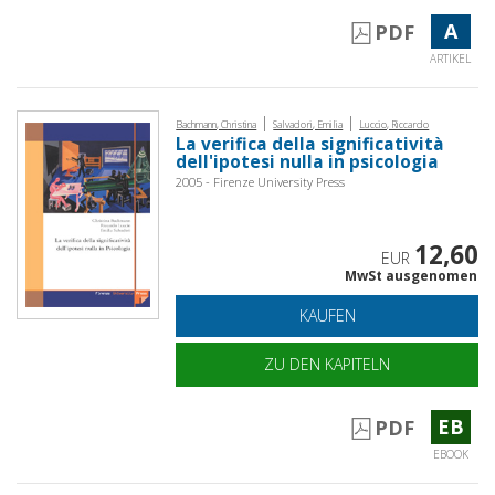
A
PDF
ARTIKEL
|
|
Bachmann, Christina
Salvadori, Emilia
Luccio, Riccardo
La verifica della significatività
dell'ipotesi nulla in psicologia
2005 - Firenze University Press
12,60
EUR
MwSt ausgenomen
KAUFEN
ZU DEN KAPITELN
EB
PDF
EBOOK