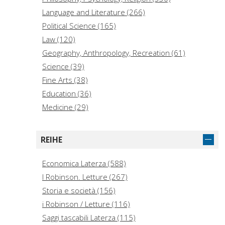
Language and Literature (266)
Political Science (165)
Law (120)
Geography, Anthropology, Recreation (61)
Science (39)
Fine Arts (38)
Education (36)
Medicine (29)
Bibliography, Library Science, Information
Resources (28)
REIHE
Historical Sciences (Archaeology, Genealogy) (26)
Technology (22)
Economica Laterza (588)
Music (18)
I Robinson. Letture (267)
Military Science (10)
Storia e società (156)
History of the Americas (General) (8)
i Robinson / Letture (116)
History of the Americas (Local) (8)
Saggi tascabili Laterza (115)