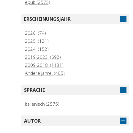
epub (2575)
ERSCHEINUNGSJAHR
2026 (74)
2025 (121)
2024 (152)
2019-2023 (692)
2009-2018 (1131)
Andere jahre (405)
SPRACHE
Italienisch (2575)
AUTOR