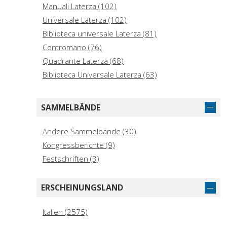
Agriculture (3)
Manuali Laterza (102)
General Works (2)
Universale Laterza (102)
Biblioteca universale Laterza (81)
Contromano (76)
Quadrante Laterza (68)
Biblioteca Universale Laterza (63)
Anticorpi (62)
Libri del tempo Laterza (58)
SAMMELBÄNDE
I Robinson (51)
Percorsi (51)
Andere Sammelbände (30)
Manuali di base (50)
Kongressberichte (9)
Biblioteca essenziale Laterza (44)
Festschriften (3)
Sagittari Laterza (43)
I Robinson/Letture (38)
ERSCHEINUNGSLAND
Itinerari Laterza (35)
Italien (2575)