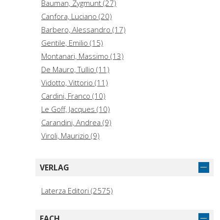
Bauman, Zygmunt (27)
Canfora, Luciano (20)
Barbero, Alessandro (17)
Gentile, Emilio (15)
Montanari, Massimo (13)
De Mauro, Tullio (11)
Vidotto, Vittorio (11)
Cardini, Franco (10)
Le Goff, Jacques (10)
Carandini, Andrea (9)
Viroli, Maurizio (9)
Cosmacini, Giorgio (8)
Savater, Fernando (8)
VERLAG
Aristotele (7)
Bauman, Zygmunt, 1925- (7)
Laterza Editori (2575)
Canfora, Luciano, 1942- (7)
Ciliberto, Michele (7)
FACH