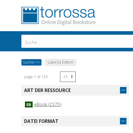
Suche
>>
Laterza Editori
page 1 of 129
ART DER RESSOURCE
eBook (2575)
EB
DATEI FORMAT