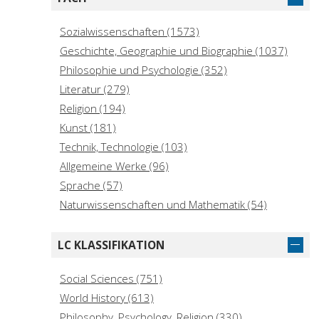
Ferrajoli, Luigi (7)
Gentile, Emilio, 1946- (7)
Sozialwissenschaften (1573)
Zagrebelsky, Gustavo (7)
Geschichte, Geographie und Biographie (1037)
Philosophie und Psychologie (352)
Literatur (279)
Religion (194)
Kunst (181)
Technik, Technologie (103)
Allgemeine Werke (96)
Sprache (57)
Naturwissenschaften und Mathematik (54)
LC KLASSIFIKATION
Social Sciences (751)
World History (613)
Philosophy, Psychology, Religion (330)