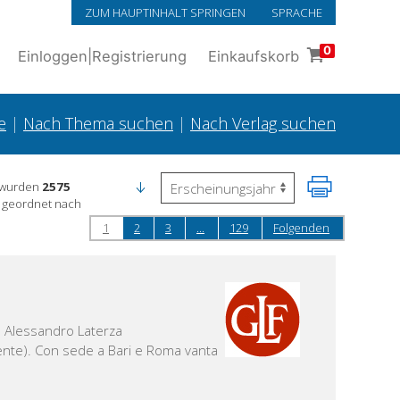
ZUM HAUPTINHALT SPRINGEN
SPRACHE
0
Einloggen
|
Registrierung
Einkaufskorb
e
|
Nach Thema suchen
|
Nach Verlag suchen
 wurden
2575
 geordnet nach
1
2
3
...
129
Folgenden
da Alessandro Laterza
ente). Con sede a Bari e Roma vanta