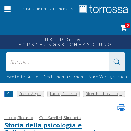
ZUM HAUPTINHALT SPRINGEN
0
IHRE DIGITALE
FORSCHUNGSBUCHHANDLUNG
|
|
Erweiterte Suche
Nach Thema suchen
Nach Verlag suchen
Franco Angeli
Luccio, Riccardo
Ricerche di psicolog...
|
Luccio, Riccardo
Gori-Savellini, Simonetta
Storia della psicologia e