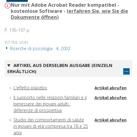
Nur mit Adobe Acrobat Reader kompatibel -
kostenlose Software - (
erfahren Sie, wie Sie die
Dokumente öffnen
)
P. 195-197 p.
IST TEIL VON
Ricerche di psicologia : 4, 2002
ARTIKEL AUS DERSELBEN AUSGABE (EINZELN
ERHÄLTLICH)
L'effetto placebo
Artikel abrufen
Il supporto nelle relazioni familiari e il
Artikel abrufen
benessere dei giovani adulti :
differenze di prospettiva
Studio dei comportamenti di salute
Artikel abrufen
in giovani di età compresa tra 18 e 25
anni