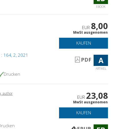
EBOOK
8,00
EUR
MwSt ausgenomen
KAUFEN
 : 164, 2, 2021
A
PDF
ARTIKEL
Drucken
23,08
a, author
EUR
MwSt ausgenomen
KAUFEN
Drucken
EPUB