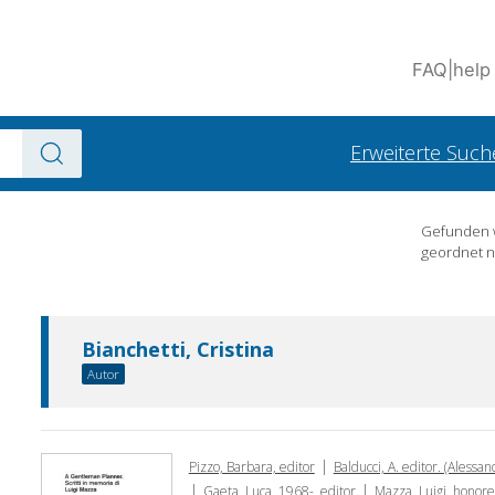
FAQ
|
help
Erweiterte Such
Gefunden
geordnet 
Bianchetti, Cristina
Autor
|
Pizzo, Barbara, editor
Balducci, A. editor. (Alessan
|
|
Gaeta, Luca, 1968-, editor
Mazza, Luigi, honor