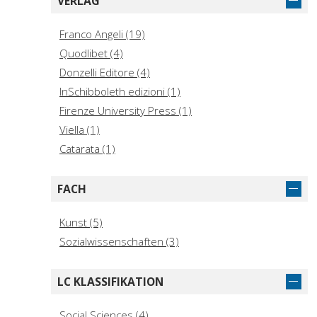
VERLAG
Indovina, Francesco (1)
Kërçuku, Agim (1)
Franco Angeli (19)
Llevat Soy, Eloy (1)
Quodlibet (4)
Mazza, Luigi, honoree (1)
Donzelli Editore (4)
Pizzo, Barbara, editor (1)
InSchibboleth edizioni (1)
Rondot, Camilla (1)
Firenze University Press (1)
Todros, Anna (1)
Viella (1)
Catarata (1)
FACH
Kunst (5)
Sozialwissenschaften (3)
LC KLASSIFIKATION
Social Sciences (4)