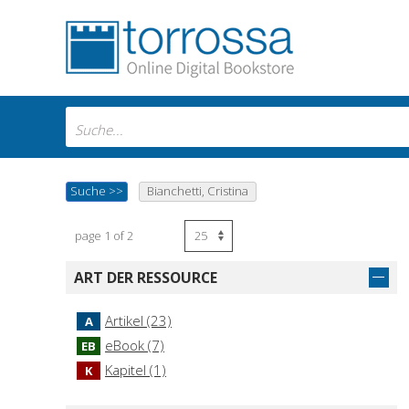
Suche
>>
Bianchetti, Cristina
page 1 of 2
ART DER RESSOURCE
Artikel (23)
A
eBook (7)
EB
Kapitel (1)
K