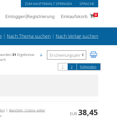
ZUM HAUPTINHALT SPRINGEN
SPRACHE
0
Einloggen
|
Registrierung
Einkaufskorb
e
|
Nach Thema suchen
|
Nach Verlag suchen
 wurden
31
Ergebnisse
nach
1
2
Folgenden
38,45
|
dro)
Bianchetti, Cristina, editor
EUR
ee