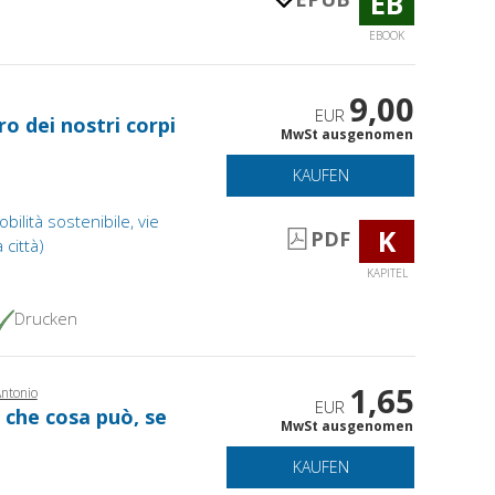
EB
EBOOK
9,00
EUR
o dei nostri corpi
MwSt ausgenomen
KAUFEN
obilità sostenibile, vie
K
PDF
 città)
KAPITEL
Drucken
1,65
Antonio
EUR
 che cosa può, se
MwSt ausgenomen
KAUFEN