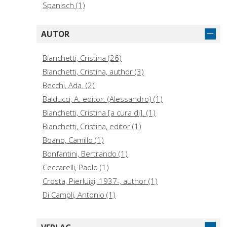
Spanisch (1)
AUTOR
Bianchetti, Cristina (26)
Bianchetti, Cristina, author (3)
Becchi, Ada. (2)
Balducci, A. editor. (Alessandro) (1)
Bianchetti, Cristina [a cura di]. (1)
Bianchetti, Cristina, editor (1)
Boano, Camillo (1)
Bonfantini, Bertrando (1)
Ceccarelli, Paolo (1)
Crosta, Pierluigi, 1937-, author (1)
Di Campli, Antonio (1)
Di Giovanni, Andrea (1)
Gaeta, Luca, 1968-, editor (1)