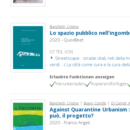
Bianchetti, Cristina
Lo spazio pubblico nell'ingombr
2020 - Quodlibet
IST TEIL VON
Streetscape : strade vitali, reti della m
verdi. - ( La città come cura e la cura della
Erlaubte Funktionen anzeigen
Herunterladen
Kopieren/Einfügen
|
|
Bianchetti, Cristina
Boano, Camillo
Di Campli, 
Against Quarantine Urbanism :
può, il progetto?
2020 - Franco Angeli