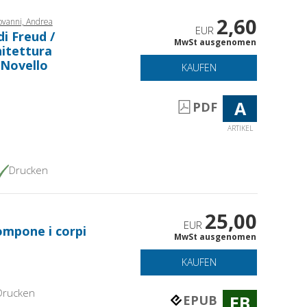
2,60
ovanni, Andrea
EUR
di Freud /
MwSt ausgenomen
hitettura
-Novello
KAUFEN
A
PDF
ARTIKEL
Drucken
25,00
EUR
compone i corpi
MwSt ausgenomen
KAUFEN
Drucken
EB
EPUB