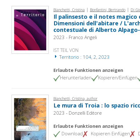
|
|
Bianchetti, Cristina
Bonfantini, Bertrando
Di Gi
Il palinsesto e il notes magico 
Dimensioni dell'abitare / L'arc
contestuale di Alberto Alpago
2023 - Franco Angeli
IST TEIL VON
Territorio : 104, 2, 2023
Erlaubte Funktionen anzeigen
Herunterladen
Kopieren/Einfügen
Bianchetti, Cristina, author
Le mura di Troia : lo spazio ri
2023 - Donzelli Editore
Erlaubte Funktionen anzeigen
Download
Kopieren Einfügen