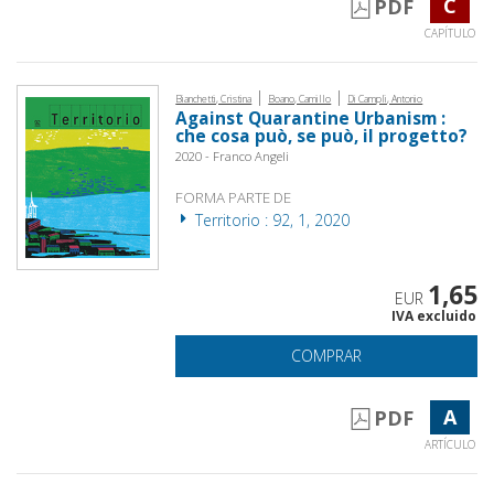
C
PDF
CAPÍTULO
|
|
Bianchetti, Cristina
Boano, Camillo
Di Campli, Antonio
Against Quarantine Urbanism :
che cosa può, se può, il progetto?
2020 - Franco Angeli
FORMA PARTE DE
Territorio : 92, 1, 2020
1,65
EUR
IVA excluido
COMPRAR
A
PDF
ARTÍCULO