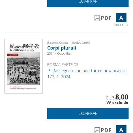
COMPRAR
A
PDF
ARTÍCULO
|
Bianchetti, Cristina
Rondot, Camilla
Corpi plurali
2024 - Quodlibet
FORMA PARTE DE
Rassegna di architettura e urbanistica :
172, 1, 2024
8,00
EUR
IVA excluido
COMPRAR
A
PDF