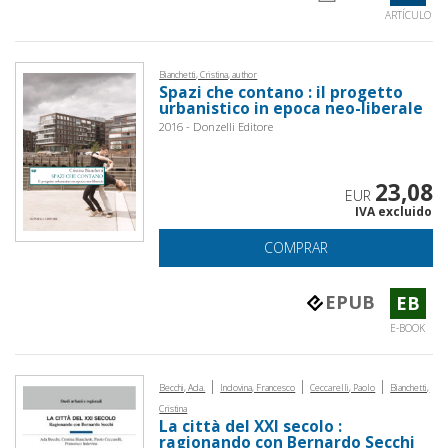
ARTÍCULO
Bianchetti, Cristina, author
Spazi che contano : il progetto
urbanistico in epoca neo-liberale
2016 - Donzelli Editore
23,08
EUR
IVA excluido
COMPRAR
EPUB
EB
E-BOOK
|
|
|
Becchi, Ada.
Indovina, Francesco
Ceccarelli, Paolo
Bianchetti,
Cristina
La città del XXI secolo :
ragionando con Bernardo Secchi