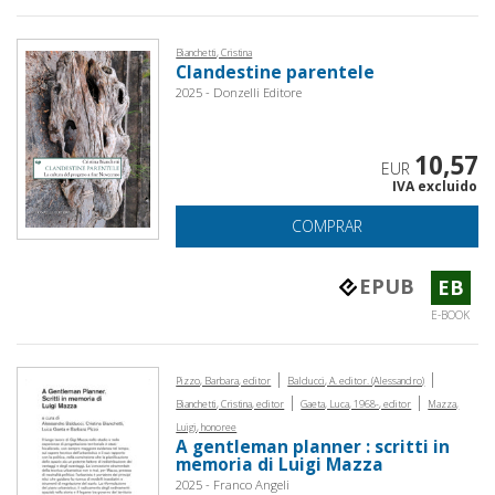
Bianchetti, Cristina
Clandestine parentele
2025 - Donzelli Editore
10,57
EUR
IVA excluido
COMPRAR
EPUB
EB
E-BOOK
|
|
Pizzo, Barbara, editor
Balducci, A. editor. (Alessandro)
|
|
Bianchetti, Cristina, editor
Gaeta, Luca, 1968-, editor
Mazza,
Luigi, honoree
A gentleman planner : scritti in
memoria di Luigi Mazza
2025 - Franco Angeli