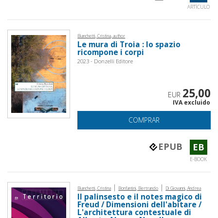
ARTÍCULO
Bianchetti, Cristina, author
Le mura di Troia : lo spazio
ricompone i corpi
2023 - Donzelli Editore
25,00
EUR
IVA excluido
COMPRAR
EPUB
EB
E-BOOK
|
|
Bianchetti, Cristina
Bonfantini, Bertrando
Di Giovanni, Andrea
Il palinsesto e il notes magico di
Freud / Dimensioni dell'abitare /
L'architettura contestuale di