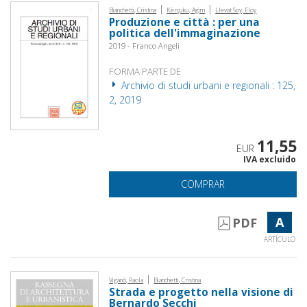
|
|
Bianchetti, Cristina
Kërçuku, Agim
Llevat Soy, Eloy
Produzione e città : per una
politica dell'immaginazione
2019 - Franco Angeli
FORMA PARTE DE
Archivio di studi urbani e regionali : 125,
2, 2019
11,55
EUR
IVA excluido
COMPRAR
A
PDF
ARTÍCULO
|
Viganò, Paola
Bianchetti, Cristina
Strada e progetto nella visione di
Bernardo Secchi