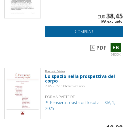
38,45
EUR
IVA excluido
COMPRAR
EB
PDF
E-BOOK
Bianchetti, Cristina
Lo spazio nella prospettiva del
corpo
2025 - InSchibboleth edizioni
FORMA PARTE DE
Pensiero : rivista di filosofia : LXIV, 1,
2025