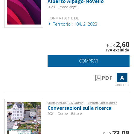
Alberto Alpago-Novello
2023 - Franco Angeli
FORMA PARTE DE
Territorio : 104, 2, 2023
2,60
EUR
IVA excluido
COMPRAR
A
PDF
ARTÍCULO
|
Crosta, Pierluigi, 1937-, author
Bianchetti, Cristina, author
Conversazioni sulla ricerca
2021 - Donzelli Editore
23,08