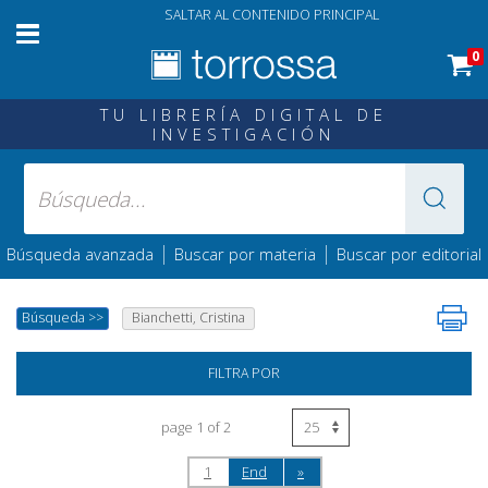
SALTAR AL CONTENIDO PRINCIPAL
0
TU LIBRERÍA DIGITAL DE
INVESTIGACIÓN
|
|
Búsqueda avanzada
Buscar por materia
Buscar por editorial
Búsqueda
>>
Bianchetti, Cristina
FILTRA POR
page 1 of 2
1
End
»