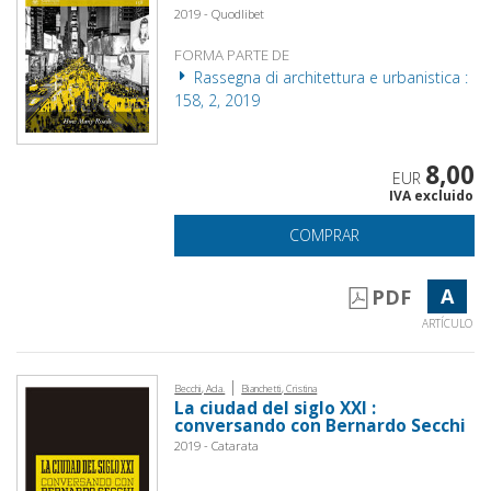
2019 - Quodlibet
FORMA PARTE DE
Rassegna di architettura e urbanistica :
158, 2, 2019
8,00
EUR
IVA excluido
COMPRAR
A
PDF
ARTÍCULO
|
Becchi, Ada.
Bianchetti, Cristina
La ciudad del siglo XXI :
conversando con Bernardo Secchi
2019 - Catarata