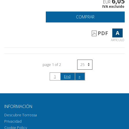
6,05
EUR
IVA excluido
COMPRAR
A
PDF
ARTÍCULO
page 1 of 2
1
End
»
INFORMACIÓN
Descubre Torrossa
Privacidad
Cookie Policy