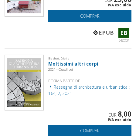
EUR
IVA excluido
COMPRAR
EPUB
EB
E-BOOK
Bianchetti, Cristina
Moltissimi altri corpi
2021 - Quodlibet
FORMA PARTE DE
Rassegna di architettura e urbanistica :
164, 2, 2021
8,00
EUR
IVA excluido
COMPRAR