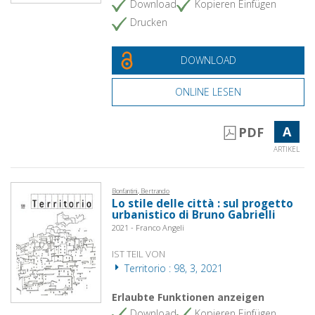
Download
Kopieren Einfügen
Drucken
DOWNLOAD
ONLINE LESEN
A
PDF
ARTIKEL
Bonfantini, Bertrando
Lo stile delle città : sul progetto
urbanistico di Bruno Gabrielli
2021 - Franco Angeli
IST TEIL VON
Territorio : 98, 3, 2021
Erlaubte Funktionen anzeigen
Download
Kopieren Einfügen