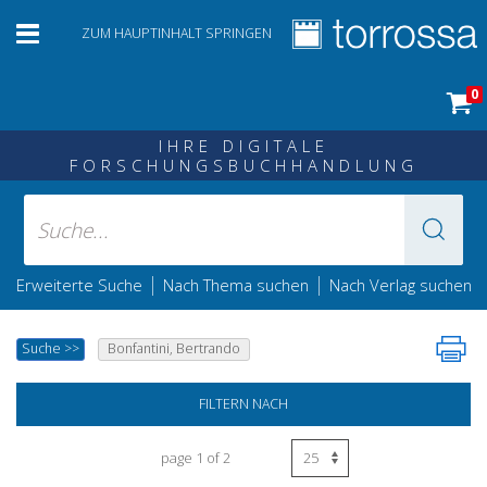
ZUM HAUPTINHALT SPRINGEN
0
IHRE DIGITALE
FORSCHUNGSBUCHHANDLUNG
|
|
Erweiterte Suche
Nach Thema suchen
Nach Verlag suchen
Suche
>>
Bonfantini, Bertrando
FILTERN NACH
page 1 of 2