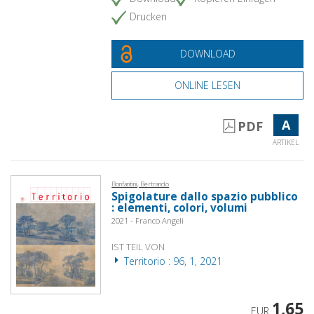
Drucken
DOWNLOAD
ONLINE LESEN
A
PDF
ARTIKEL
Bonfantini, Bertrando
Spigolature dallo spazio pubblico
: elementi, colori, volumi
2021 - Franco Angeli
IST TEIL VON
Territorio : 96, 1, 2021
1,65
EUR