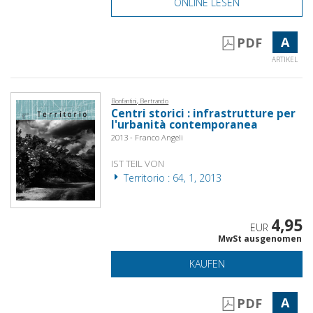
ONLINE LESEN
A
PDF
ARTIKEL
Bonfantini, Bertrando
Centri storici : infrastrutture per
l'urbanità contemporanea
2013 - Franco Angeli
IST TEIL VON
Territorio : 64, 1, 2013
4,95
EUR
MwSt ausgenomen
KAUFEN
A
PDF