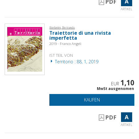
A
PDF
ARTIKEL
Bonfantini, Bertrando
Traiettorie di una rivista
imperfetta
2019 - Franco Angeli
IST TEIL VON
Territorio : 88, 1, 2019
1,10
EUR
MwSt ausgenomen
KAUFEN
A
PDF
ARTIKEL