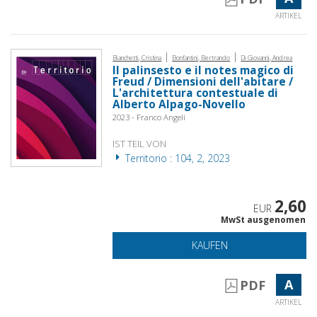
ARTIKEL
|
|
Bianchetti, Cristina
Bonfantini, Bertrando
Di Giovanni, Andrea
Il palinsesto e il notes magico di
Freud / Dimensioni dell'abitare /
L'architettura contestuale di
Alberto Alpago-Novello
2023 - Franco Angeli
IST TEIL VON
Territorio : 104, 2, 2023
2,60
EUR
MwSt ausgenomen
KAUFEN
A
PDF
ARTIKEL