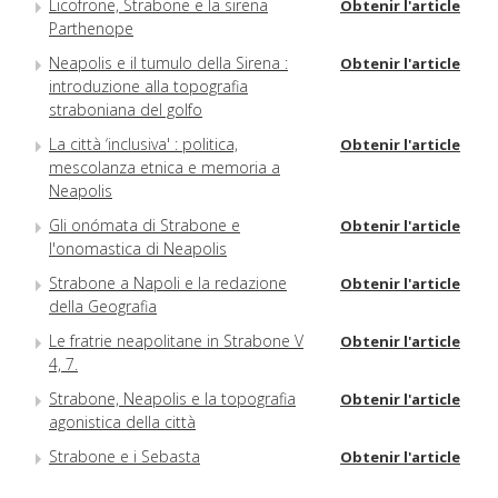
Licofrone, Strabone e la sirena
Obtenir l'article
Parthenope
Neapolis e il tumulo della Sirena :
Obtenir l'article
introduzione alla topografia
straboniana del golfo
La città ‘inclusiva' : politica,
Obtenir l'article
mescolanza etnica e memoria a
Neapolis
Gli onómata di Strabone e
Obtenir l'article
l'onomastica di Neapolis
Strabone a Napoli e la redazione
Obtenir l'article
della Geografia
Le fratrie neapolitane in Strabone V
Obtenir l'article
4, 7.
Strabone, Neapolis e la topografia
Obtenir l'article
agonistica della città
Strabone e i Sebasta
Obtenir l'article
«Competitivi con i più noti agoni
Obtenir l'article