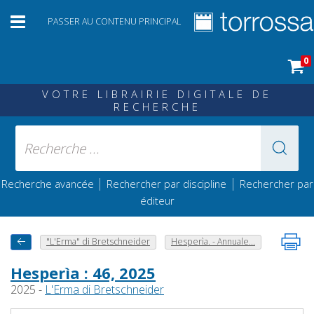
PASSER AU CONTENU PRINCIPAL
0
VOTRE LIBRAIRIE DIGITALE DE
RECHERCHE
|
|
Recherche avancée
Rechercher par discipline
Rechercher par
éditeur
"L'Erma" di Bretschneider
Hesperìa. - Annuale...
Hesperìa : 46, 2025
2025 -
L'Erma di Bretschneider