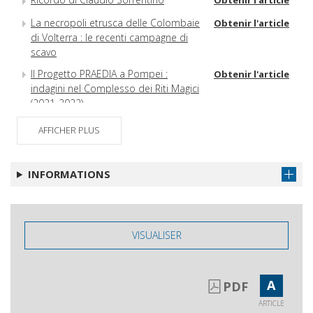
Obtenir l'article
La necropoli etrusca delle Colombaie
Obtenir l'article
di Volterra : le recenti campagne di
scavo
Il Progetto PRAEDIA a Pompei :
Obtenir l'article
indagini nel Complesso dei Riti Magici
(2021-2022)
La campagna 2022 dell'Università di
Obtenir l'article
AFFICHER PLUS
Pisa nella necropoli Nord a
Hierapolis di Frigia
INFORMATIONS
Le domus romane di piazza Andrea
Obtenir l'article
del Sarto a Pisa
Lo scavo del giardino di San Sisto a
Obtenir l'article
Pisa (campagne 2020-22)
VISUALISER
A
PDF
ARTICLE