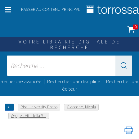
PASSER AU CONTENU PRINCIPAL
0
VOTRE LIBRAIRIE DIGITALE DE
RECHERCHE
|
|
Recherche avancée
Rechercher par discipline
Rechercher par
éditeur
Pisa University Press
Giaccone, Nicola
Agoge : Atti della S...