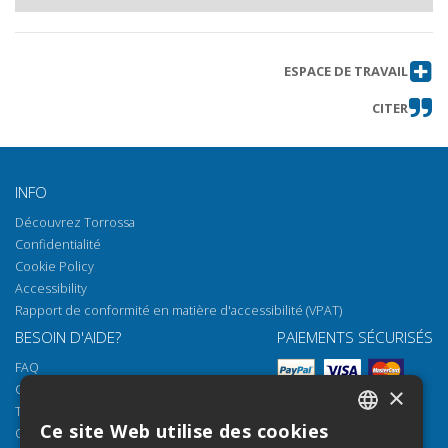
ESPACE DE TRAVAIL
CITER
INFO
Découvrez Torrossa
Confidentialité
Cookie Policy
Accessibility
Rapport de conformité en matière d'accessibilité (VPAT)
BESOIN D'AIDE?
PAIEMENTS SÉCURISÉS
FAQ
Comment ouvrir nos documents
×
Torrossa Reader
Ce site Web utilise des cookies
Options d'accès
ITALIAN