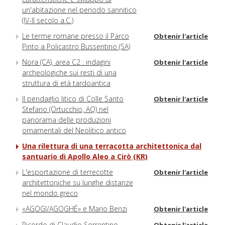
un'abitazione nel periodo sannitico
(IV-II secolo a.C.)
Le terme romane presso il Parco
Obtenir l'article
Pinto a Policastro Bussentino (SA)
Nora (CA), area C2 : indagini
Obtenir l'article
archeologiche sui resti di una
struttura di età tardoantica
Il pendaglio litico di Colle Santo
Obtenir l'article
Stefano (Ortucchio, AQ) nel
panorama delle produzioni
ornamentali del Neolitico antico
Una rilettura di una terracotta architettonica dal
santuario di Apollo Aleo a Cirò (KR)
L'esportazione di terrecotte
Obtenir l'article
architettoniche su lunghe distanze
nel mondo greco
«AGOGI/AGOGHÉ» e Mario Benzi
Obtenir l'article
Ricordo di Claudio Sorrentino