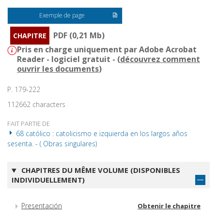
Exemple de page
PDF (0,21 Mb)
CHAPITRE
Pris en charge uniquement par Adobe Acrobat
Reader - logiciel gratuit - (
découvrez comment
ouvrir les documents
)
P. 179-222
112662 characters
FAIT PARTIE DE
68 católico : catolicismo e izquierda en los largos años
sesenta. - ( Obras singulares)
CHAPITRES DU MÊME VOLUME (DISPONIBLES
INDIVIDUELLEMENT)
Presentación
Obtenir le chapitre