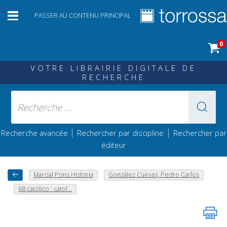
PASSER AU CONTENU PRINCIPAL
0
VOTRE LIBRAIRIE DIGITALE DE
RECHERCHE
|
|
Recherche avancée
Rechercher par discipline
Rechercher par
éditeur
Marcial Pons Historia
González Cuevas, Pedro Carlos
68 católico : catol...