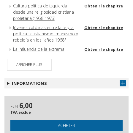
Cultura política de izquierda
Obtenir le chapitre
desde una religiosidad cristiana
proletaria (1958-1973)
Jóvenes católicas entre la fe y la
Obtenir le chapitre
política : cristianismo, marxismo y
rebeldía en los "años 1968"
La influencia de la extrema
Obtenir le chapitre
izquierda en HOAC-ZYX
Curas obreros en España, imagen
AFFICHER PLUS
Obtenir le chapitre
y reflejo de Europa
Cristiano y marxista : Juan N.
Obtenir le chapitre
INFORMATIONS
García-Nieto
Hacia un nuevo compromiso :
Obtenir le chapitre
cristianismo y rebeldía en
6,00
EUR
Cataluña en torno al 68.
TVA exclue
"Venceremos nós" : militancia
Obtenir le chapitre
católica e izquierda en la Galicia
ACHETER
de los largos Años Sesenta