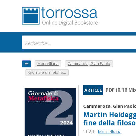
Morcelliana
Cammarota, Gian Paolo
Giornale di metafisi...
PDF (0,16 Mb
ARTICLE
Cammarota, Gian Paol
Martin Heidegge
fine della filoso
2024 -
Morcelliana