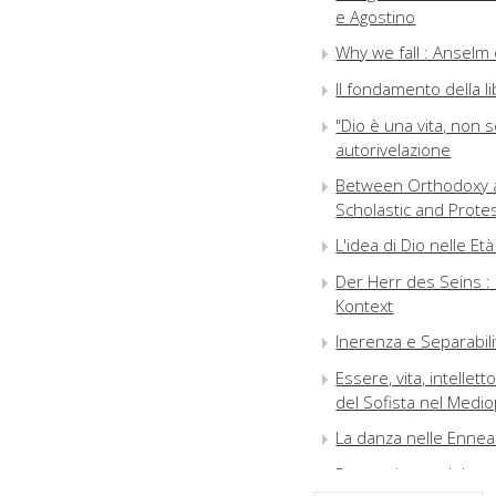
e Agostino
Why we fall : Anselm
Il fondamento della li
"Dio è una vita, non 
autorivelazione
Between Orthodoxy an
Scholastic and Prote
L'idea di Dio nelle E
Der Herr des Seins : 
Kontext
Inerenza e Separabili
Essere, vita, intelle
del Sofista nel Medi
La danza nelle Enneadi
Perception and though