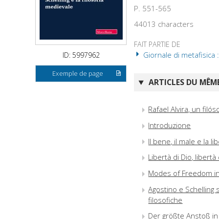
P. 551-565
44013 characters
FAIT PARTIE DE
Giornale di metafisica :
ID: 5997962
Exemple de page
ARTICLES DU MÊME
Rafael Alvira, un filó
Introduzione
Il bene, il male e la l
Libertà di Dio, liber
Modes of Freedom in 
Agostino e Schelling s
filosofiche
Der größte Anstoß in 