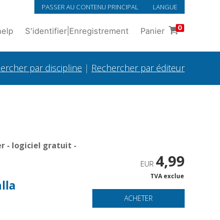
PASSER AU CONTENU PRINCIPAL
LANGUE
0
help
S'identifier
|
Enregistrement
Panier
ercher par discipline
|
Rechercher par éditeur
- logiciel gratuit -
4,99
EUR
TVA exclue
lla
ACHETER