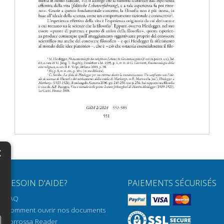
×
N
BESOIN D'AIDE?
PAIEMENTS SÉCURISÉS
H
FAQ
H
Comment ouvrir nos documents
Torrossa Reader
H