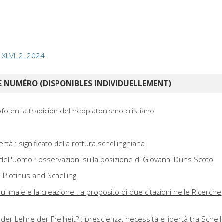
 XLVI, 2, 2024
 NUMÉRO (DISPONIBLES INDIVIDUELLEMENT)
sofo en la tradición del neoplatonismo cristiano
ibertà : significato della rottura schellinghiana
tà dell'uomo : osservazioni sulla posizione di Giovanni Duns Scoto
Plotinus and Schelling
ul male e la creazione : a proposito di due citazioni nelle Ricerche
der Lehre der Freiheit? : prescienza, necessità e libertà tra Schell