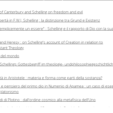
 of Canterbury and Schelling on freedom and evil
bertà in F.W.J. Schelling : la distinzione tra Grund e Existenz
semplicemente un essere" : Schelling e il rapporto di Dio con la su
d Heresy : on Schelling's account of Creation in relation to
stant Theology
tà del mondo
Schellings Gottesbegriff im theologie- undphilosophiegeschichtlic
tà in Aristotele : materia e forma come parti della sostanza?
tto e pensiero del primo dio in Numenio di Apamea : un caso di ese
oplatonismo
 di Plotino : dall'ordine cosmico alla metafisica dell'Uno
t : Leibniz's criticism of Descartes's Denial of perception to anim