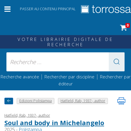
PASSER AU CONTENU PRINCIPAL
0
VOTRE LIBRAIRIE DIGITALE DE
RECHERCHE
|
|
Recherche avancée
Rechercher par discipline
Rechercher par
éditeur
Edizioni Polistampa
Hatfield, Rab, 1937-, author
Hatfield, Rab, 1937-, author
Soul and body in Michelangelo
2025 -
Polistampa