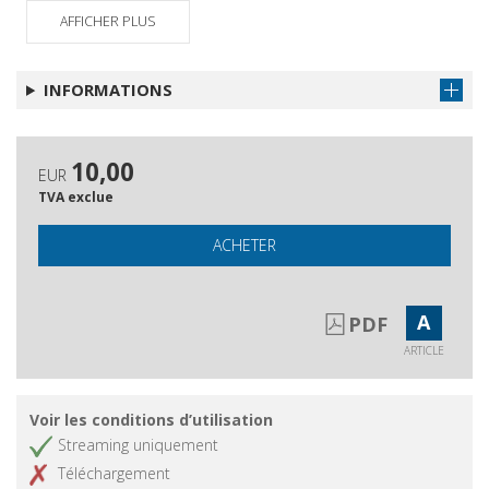
Understanding Responsible Research
AFFICHER PLUS
Obtenir l'article
Assessment : a MacIntyrean Proposal
Recensioni
Obtenir l'article
INFORMATIONS
Schede bibliografiche
Pubblicazioni ricevute
Obtenir l'article
10,00
EUR
TVA exclue
ACHETER
A
PDF
ARTICLE
Voir les conditions d’utilisation
Streaming uniquement
Téléchargement