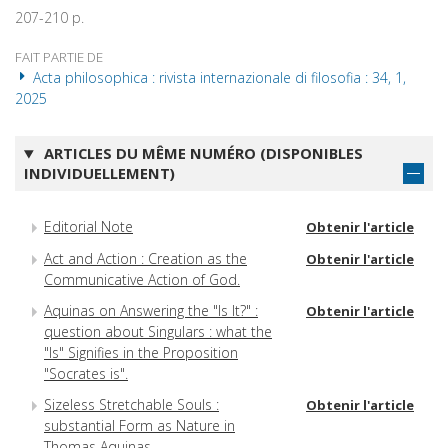
207-210 p.
FAIT PARTIE DE
Acta philosophica : rivista internazionale di filosofia : 34, 1,
2025
ARTICLES DU MÊME NUMÉRO (DISPONIBLES
INDIVIDUELLEMENT)
Editorial Note
Obtenir l'article
Act and Action : Creation as the
Obtenir l'article
Communicative Action of God.
Aquinas on Answering the "Is It?" :
Obtenir l'article
question about Singulars : what the
"Is" Signifies in the Proposition
"Socrates is".
Sizeless Stretchable Souls :
Obtenir l'article
substantial Form as Nature in
Thomas Aquinas