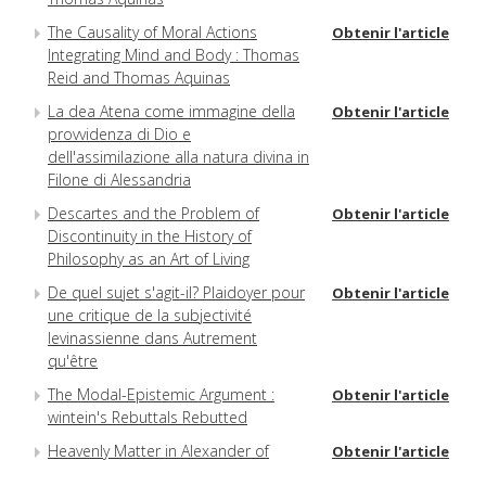
The Causality of Moral Actions
Obtenir l'article
Integrating Mind and Body : Thomas
Reid and Thomas Aquinas
La dea Atena come immagine della
Obtenir l'article
provvidenza di Dio e
dell'assimilazione alla natura divina in
Filone di Alessandria
Descartes and the Problem of
Obtenir l'article
Discontinuity in the History of
Philosophy as an Art of Living
De quel sujet s'agit-il? Plaidoyer pour
Obtenir l'article
une critique de la subjectivité
levinassienne dans Autrement
qu'être
The Modal-Epistemic Argument :
Obtenir l'article
wintein's Rebuttals Rebutted
Heavenly Matter in Alexander of
Obtenir l'article
Aphrodisias