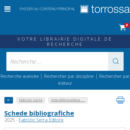
PASSER AU CONTENU PRINCIPAL
0
VOTRE LIBRAIRIE DIGITALE DE
RECHERCHE
|
|
Recherche avancée
Rechercher par discipline
Rechercher par
éditeur
Fabrizio Serra
Acta philosophica : ...
Schede bibliografiche
2025 -
Fabrizio Serra Editore