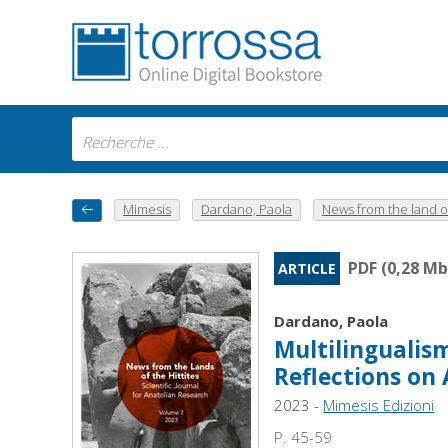
Mimesis
Dardano, Paola
News from the land o.
PDF (0,28 Mb
ARTICLE
Dardano, Paola
Multilingualis
Reflections on
2023 -
Mimesis Edizioni
P. 45-59