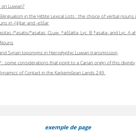
ts on Luwian?
ilingualism in the Hittite Lexical Lists : the choice of verbal nouns i
ns in -(ā)tar and -eššar
sitas /°asatis/°asatas, CLuw. *aššatta, Lyc. B *asata- and Lyc. A a
d Nouns
and Syrian toponyms in Hieroglyphic Luwian transmission
some considerations that point to a Carian origin of this divinity
Dynamics of Contact in the Karkemišean Lands 249.
exemple de page