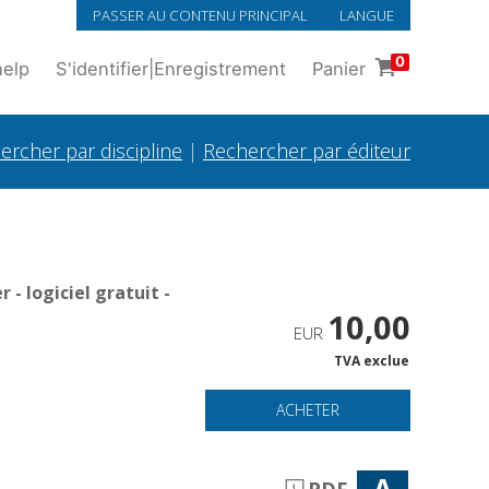
PASSER AU CONTENU PRINCIPAL
LANGUE
0
help
S'identifier
|
Enregistrement
Panier
ercher par discipline
|
Rechercher par éditeur
- logiciel gratuit -
10,00
EUR
TVA exclue
ACHETER
A