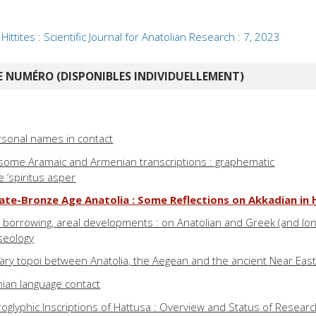
ittites : Scientific Journal for Anatolian Research : 7, 2023
 NUMÉRO (DISPONIBLES INDIVIDUELLEMENT)
rsonal names in contact
some Aramaic and Armenian transcriptions : graphematic
 ‘spiritus asper
 Late-Bronze Age Anatolia : Some Reflections on Akkadian in
, borrowing, areal developments : on Anatolian and Greek (and Ion
seology
rary topoi between Anatolia, the Aegean and the ancient Near Eas
ian language contact
oglyphic Inscriptions of Hattusa : Overview and Status of Resear