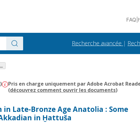
FAQ
|
Recherche avancée
|
Rech
..
)
Pris en charge uniquement par Adobe Acrobat Reader 
(
découvrez comment ouvrir les documents
)
m in Late-Bronze Age Anatolia : Some
 Akkadian in Ḫattuša