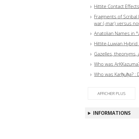
Hittite Contact Effec
Fragments of Scribal B
war (-mar) versus nou
Anatolian Names in °a
Hittite-Luwian Hybri
Gazelles, theonyms, 
Who was ArKKazuma? : 
Who was Karḫuḫa? : 
AFFICHER PLUS
INFORMATIONS