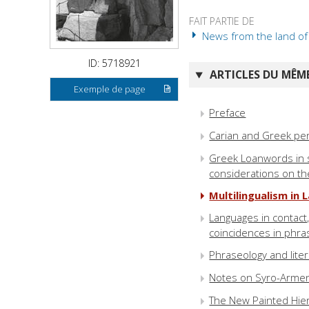
FAIT PARTIE DE
News from the land of H
ID: 5718921
ARTICLES DU MÊME
Exemple de page
Preface
Carian and Greek pe
Greek Loanwords in 
considerations on the
Multilingualism in
Languages in contact
coincidences in phra
Phraseology and lite
Notes on Syro-Armen
The New Painted Hier