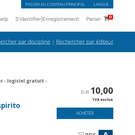
PASSER AU CONTENU PRINCIPAL
LANGUE
0
help
S'identifier
|
Enregistrement
Panier
ercher par discipline
|
Rechercher par éditeur
- logiciel gratuit -
10,00
EUR
TVA exclue
spirito
ACHETER
A