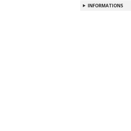
INFORMATIONS
La diaspora italiana 
Chimeriche apparizioni
Etimologia e folklor
"...La cara vita cui nu
ciocco di Giovanni Pa
"Pulchriora latent" :
Rilke
Recensioni