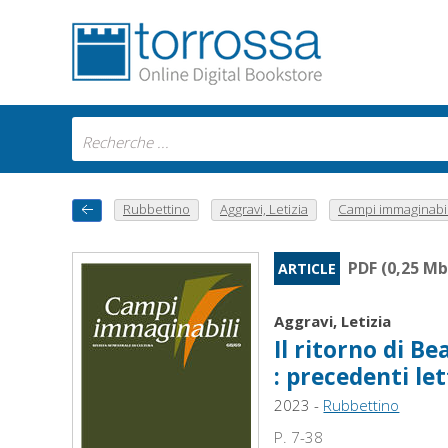
Rubbettino
Aggravi, Letizia
Campi immaginabili 
PDF (0,25 Mb
ARTICLE
Aggravi, Letizia
Il ritorno di B
: precedenti le
2023 -
Rubbettino
P. 7-38