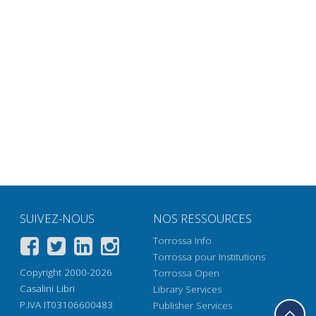
SUIVEZ-NOUS
NOS RESSOURCES
Torrossa Info
Torrossa pour Institutions
Copyright 2000-2026
Torrossa Open
Casalini Libri
Library Services
P.IVA IT03106600483
Publisher Services