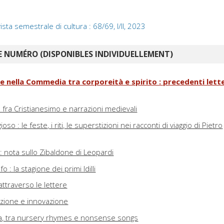
ista semestrale di cultura : 68/69, I/II, 2023
 NUMÉRO (DISPONIBLES INDIVIDUELLEMENT)
ice nella Commedia tra corporeità e spirito : precedenti lette
a fra Cristianesimo e narrazioni medievali
gioso : le feste, i riti, le superstizioni nei racconti di viaggio di Pietro
 : nota sullo Zibaldone di Leopardi
 : la stagione dei primi Idilli
 attraverso le lettere
dizione e innovazione
a, tra nursery rhymes e nonsense songs