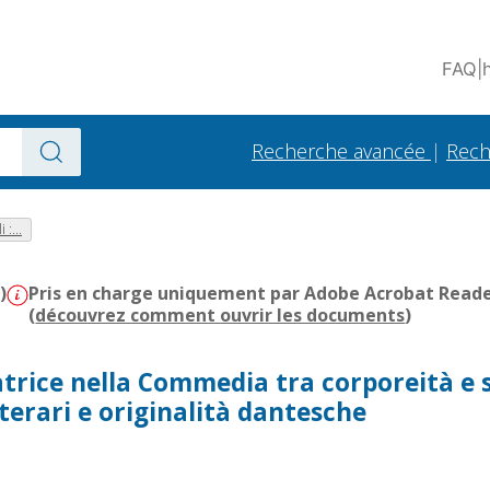
FAQ
|
Recherche avancée
|
Rech
:...
)
Pris en charge uniquement par Adobe Acrobat Reader 
(
découvrez comment ouvrir les documents
)
eatrice nella Commedia tra corporeità e 
tterari e originalità dantesche