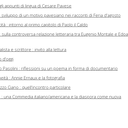
: gli appunti di lingua di Cesare Pavese
 : sviluppo di un motivo pavesiano nei racconti di Feria d'agosto
licità : intorno al primo capitolo di Paolo il Caldo
: sulla controversa relazione letteraria tra Eugenio Montale e Edo
ista e scrittore : invito alla lettura
 d'oggi
lo Pasolini : riflessioni su un poema in forma di documentario
eità : Annie Ernaux e la fotografia
zzo Ciano : quell'incontro particolare
s : una Commedia italiano/americana e la diaspora come nuova
rsi egemoni : su razza, etnia e classe sociale in The Road to Los
e
a Commedia italoamericana di Nick Tosches