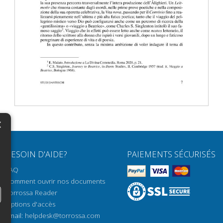
×
N
BESOIN D'AIDE?
PAIEMENTS SÉCURISÉS
H
FAQ
H
Comment ouvrir nos documents
Torrossa Reader
H
Options d'accès
N
Email:
helpdesk@torrossa.com