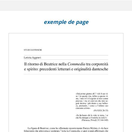
e il romanzo storico : The Good Left Undone di Adriana Trigiani
 : sulla capra, ovvero sullo sguardo ‘in tralice' verso un Altrove
exemple de page
e dell'arcobaleno secondo Giuseppe Gioachino Belli
trisce il pane" (e il vino) : semantiche di vita, morte e rinascita ne Il
scoli
 in memoria di Rocco Carbone : Trenodia con citazioni da Rainer Mar