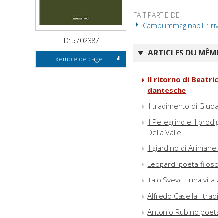
FAIT PARTIE DE
Campi immaginabili : riv
ID: 5702387
ARTICLES DU MÊME
Exemple de page
Il ritorno di Beatr
dantesche
Il tradimento di Giud
Il Pellegrino e il prodi
Della Valle
Il giardino di Arimane
Leopardi poeta-filosofo
Italo Svevo : una vita
Alfredo Casella : tra
Antonio Rubino poet