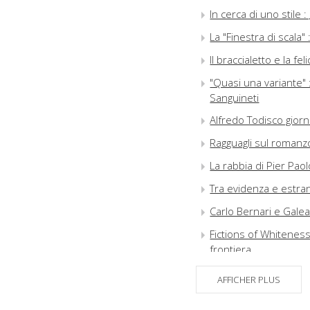
In cerca di uno stile 
La "Finestra di scala"
Il braccialetto e la fe
"Quasi una variante" 
Sanguineti
Alfredo Todisco giornal
Ragguagli sul romanzo
La rabbia di Pier Pao
Tra evidenza e estran
Carlo Bernari e Galea
Fictions of Whitenes
frontiera
L'ambiguità dei disco
AFFICHER PLUS
Angeles di John Fant
La mano di Dante : L