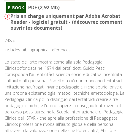
PDF (2,92 Mb)
E-BOOK
Pris en charge uniquement par Adobe Acrobat
Reader - logiciel gratuit - (
découvrez comment
ouvrir les documents
)
248 p.
Includes bibliographical references.
Lo stato dell'arte mostra come alla sola Pedagogia
Clinicapcfondata nel 1974 dal prof. dott. Guido Pesci
corrisponda l'autenticitàdi scienza socio-educativa incentrata
sull'aiuto alla persona. Rispetto a ciò non mancano tentatividi
imitazione naufragati invarie pedagogie cliniche spurie, prive di
una propria epistemologia, metodi, tecniche emetodologie. La
Pedagogia Clinica pc, in distinguo dai tentatividi creare altre
pedagogiecliniche, è l'unico sapere - conseguibileattraverso il
percorso post-laurea nella Scuola Internazionale di Pedagogia
Clinica dell'ISFAR - che apre alla professione di Pedagogista
Clinico; professione rivolta all'aiuto globale della persona
attraverso la valorizzazione delle sue Potenzialità, Abilità e