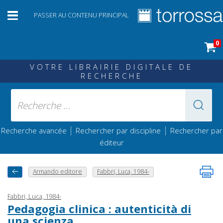
PASSER AU CONTENU PRINCIPAL
0
VOTRE LIBRAIRIE DIGITALE DE
RECHERCHE
|
|
Recherche avancée
Rechercher par discipline
Rechercher par
éditeur
Armando editore
Fabbri, Luca, 1984-
Fabbri, Luca, 1984-
Pedagogia clinica : autenticità di
una scienza