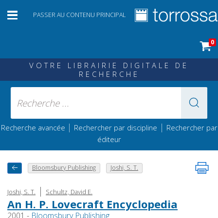
PASSER AU CONTENU PRINCIPAL
0
VOTRE LIBRAIRIE DIGITALE DE
RECHERCHE
|
|
Recherche avancée
Rechercher par discipline
Rechercher par
éditeur
Bloomsbury Publishing
Joshi, S. T.
|
Joshi, S. T.
Schultz, David E.
An H. P. Lovecraft Encyclopedia
2001 -
Bloomsbury Publishing