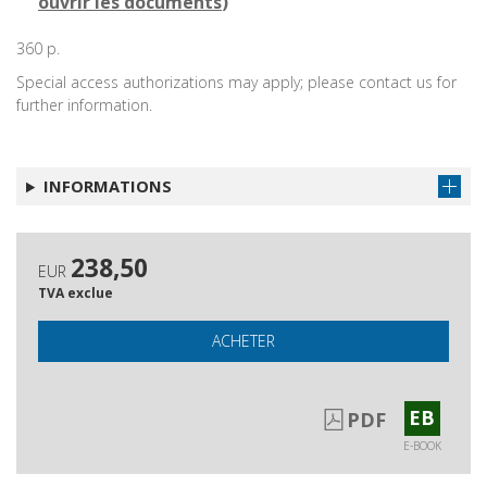
ouvrir les documents
)
360 p.
Special access authorizations may apply; please contact us for
further information.
INFORMATIONS
238,50
EUR
TVA exclue
ACHETER
EB
PDF
E-BOOK