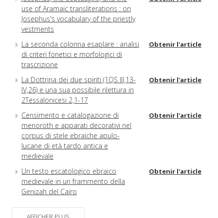
use of Aramaic transliterations : on
Josephus's vocabulary of the priestly
vestments
La seconda colonna esaplare : analisi
Obtenir l'article
di criteri fonetici e morfologici di
trascrizione
La Dottrina dei due spiriti (1QS III,13-
Obtenir l'article
IV,26) e una sua possibile rilettura in
2Tessalonicesi 2,1-17
Censimento e catalogazione di
Obtenir l'article
menoroth e apparati decorativi nel
corpus di stele ebraiche apulo-
lucane di età tardo antica e
medievale
Un testo escatologico ebraico
Obtenir l'article
medievale in un frammento della
Genizah del Cairo
Barayta de-Mazzalot : traduzione
Obtenir l'article
italiana commentata
AFFICHER PLUS