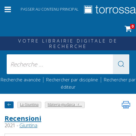
PASSER AU CONTENU PRINCIPAL
0
VOTRE LIBRAIRIE DIGITALE DE
RECHERCHE
|
|
Recherche avancée
Rechercher par discipline
Rechercher par
éditeur
La Giuntina
Materia giudaica : r...
Recensioni
2021 -
Giuntina