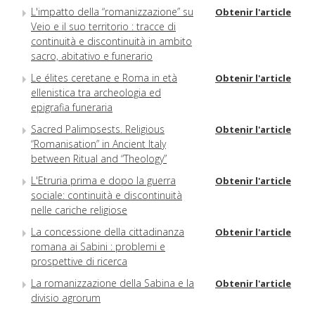
L'impatto della “romanizzazione” su
Obtenir l'article
Veio e il suo territorio : tracce di
continuità e discontinuità in ambito
sacro, abitativo e funerario
Le élites ceretane e Roma in età
Obtenir l'article
ellenistica tra archeologia ed
epigrafia funeraria
Sacred Palimpsests. Religious
Obtenir l'article
“Romanisation” in Ancient Italy
between Ritual and “Theology”
L'Etruria prima e dopo la guerra
Obtenir l'article
sociale: continuità e discontinuità
nelle cariche religiose
La concessione della cittadinanza
Obtenir l'article
romana ai Sabini : problemi e
prospettive di ricerca
La romanizzazione della Sabina e la
Obtenir l'article
divisio agrorum