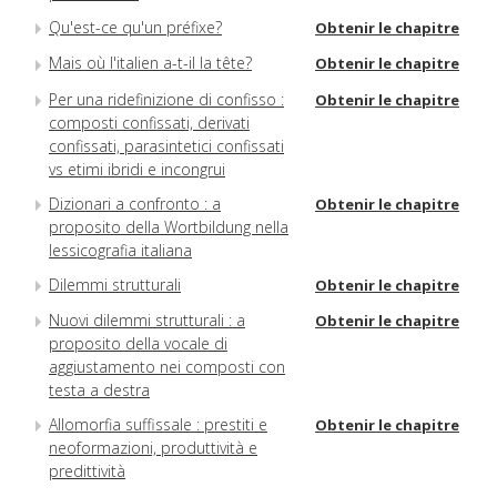
Qu'est-ce qu'un préfixe?
Obtenir le chapitre
Mais où l'italien a-t-il la tête?
Obtenir le chapitre
Per una ridefinizione di confisso :
Obtenir le chapitre
composti confissati, derivati
confissati, parasintetici confissati
vs etimi ibridi e incongrui
Dizionari a confronto : a
Obtenir le chapitre
proposito della Wortbildung nella
lessicografia italiana
Dilemmi strutturali
Obtenir le chapitre
Nuovi dilemmi strutturali : a
Obtenir le chapitre
proposito della vocale di
aggiustamento nei composti con
testa a destra
Allomorfia suffissale : prestiti e
Obtenir le chapitre
neoformazioni, produttività e
predittività