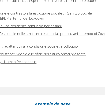
ena cittadinanza : esperienze di lavoro sul territorio e buone
zione e contrasto alla esclusione sociale : il Servizio Sociale
SERDP ai tempi del lockdown
 in una residenza comunale per anziani
ofessionale nelle strutture residenziali per anziani in tempo di Covi
i adattandoli alla condizione sociale : il colloquio
: l'Assistente Sociale e le sfide del futuro ormai presente
y : Human Relationship
exemple de page