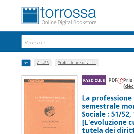
CLUEB
Professione sociale ...
PDF
Pris
FASCICULE
(
déc
La professione s
semestrale mono
Sociale : 51/52,
[L'evoluzione cu
tutela dei diritt