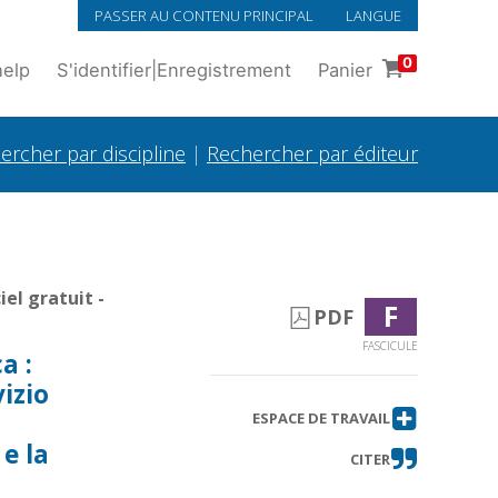
PASSER AU CONTENU PRINCIPAL
LANGUE
0
help
S'identifier
|
Enregistrement
Panier
ercher par discipline
|
Rechercher par éditeur
el gratuit -
F
PDF
FASCICULE
a :
izio
ESPACE DE TRAVAIL
 e la
CITER