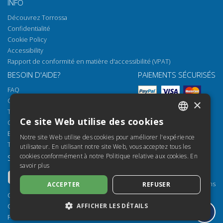
INFO
Découvrez Torrossa
Confidentialité
Cookie Policy
Accessibility
Rapport de conformité en matière d'accessibilité (VPAT)
BESOIN D'AIDE?
PAIEMENTS SÉCURISÉS
FAQ
Comment ouvrir nos documents
×
Torrossa Reader
Ce site Web utilise des cookies
Options d'accès
ITALIAN
Email:
helpdesk@torrossa.com
Notre site Web utilise des cookies pour améliorer l'expérience
SPANISH
Tel:
+39 055 5018800
utilisateur. En utilisant notre site Web, vous acceptez tous les
cookies conformément à notre Politique relative aux cookies.
En
SUIVEZ-NOUS
NOS RESSOURCES
FRENCH
savoir plus
Torrossa Info
ENGLISH
Torrossa pour Institutions
ACCEPTER
REFUSER
GERMAN
Torrossa Open
Copyright 2000-2026
Library Services
AFFICHER LES DÉTAILS
Casalini Libri
Publisher Services
P.IVA IT03106600483