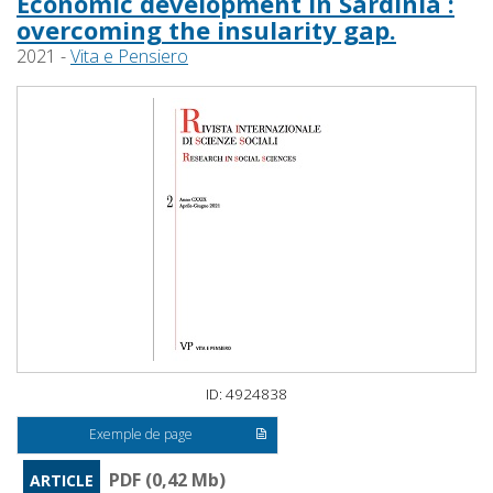
Economic development in Sardinia :
overcoming the insularity gap.
2021 -
Vita e Pensiero
ID: 4924838
Exemple de page
PDF (0,42 Mb)
ARTICLE