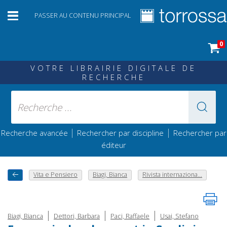
PASSER AU CONTENU PRINCIPAL
0
VOTRE LIBRAIRIE DIGITALE DE
RECHERCHE
|
|
Recherche avancée
Rechercher par discipline
Rechercher par
éditeur
Vita e Pensiero
Biagi, Bianca
Rivista internaziona...
|
|
|
Biagi, Bianca
Dettori, Barbara
Paci, Raffaele
Usai, Stefano