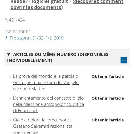
Reader - logiciel gratuit - (
découvrez comment
ouvrir les documents
)
P. 421-424
FAIT PARTIE DE
Protagora : 31/32, 1/2, 2019
ARTICLES DU MÊME NUMÉRO (DISPONIBLES
INDIVIDUELLEMENT)
La prova del mondo e la parola di
Obtenir l'article
Gesù : per una lettura del Vangelo
secondo Matteo
L'annientamento del concetto di dio
Obtenir l'article
nella riflessione antropologico-critica
di Feuerbach
Gioie e dolori del precursore :
Obtenir l'article
Gaetano Salvemini razionalista
sperimentale