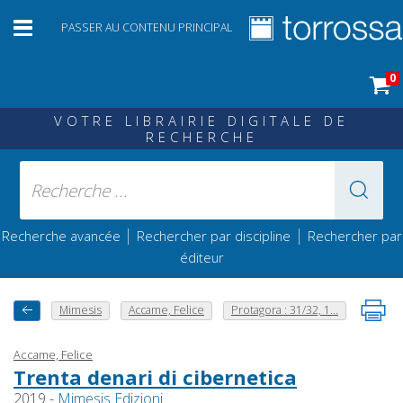
PASSER AU CONTENU PRINCIPAL
0
VOTRE LIBRAIRIE DIGITALE DE
RECHERCHE
|
|
Recherche avancée
Rechercher par discipline
Rechercher par
éditeur
Mimesis
Accame, Felice
Protagora : 31/32, 1...
Accame, Felice
Trenta denari di cibernetica
2019 -
Mimesis Edizioni