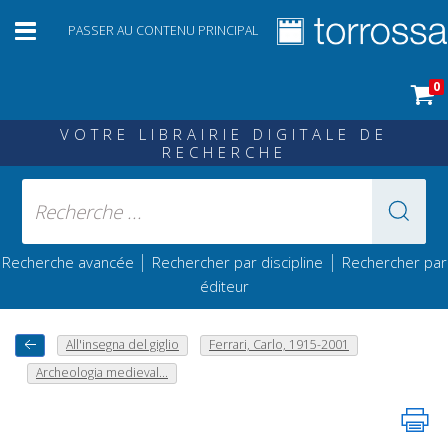
PASSER AU CONTENU PRINCIPAL
0
VOTRE LIBRAIRIE DIGITALE DE
RECHERCHE
|
|
Recherche avancée
Rechercher par discipline
Rechercher par
éditeur
All'insegna del giglio
Ferrari, Carlo, 1915-2001
Archeologia medieval...