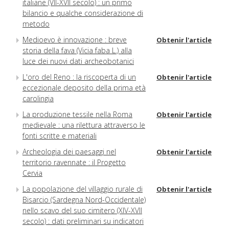
italiane (VII-XVII secolo) : un primo
bilancio e qualche considerazione di
metodo
Medioevo è innovazione : breve
Obtenir l'article
storia della fava (Vicia faba L.) alla
luce dei nuovi dati archeobotanici
L'oro del Reno : la riscoperta di un
Obtenir l'article
eccezionale deposito della prima età
carolingia
La produzione tessile nella Roma
Obtenir l'article
medievale : una rilettura attraverso le
fonti scritte e materiali
Archeologia dei paesaggi nel
Obtenir l'article
territorio ravennate : il Progetto
Cervia
La popolazione del villaggio rurale di
Obtenir l'article
Bisarcio (Sardegna Nord-Occidentale)
nello scavo del suo cimitero (XIV-XVII
secolo) : dati preliminari su indicatori