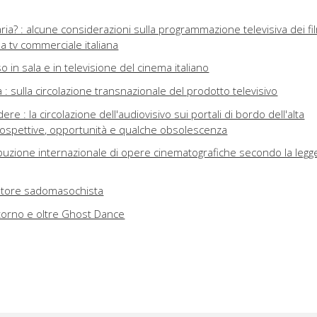
ia? : alcune considerazioni sulla programmazione televisiva dei fi
la tv commerciale italiana
sso in sala e in televisione del cinema italiano
à : sulla circolazione transnazionale del prodotto televisivo
e : la circolazione dell'audiovisivo sui portali di bordo dell'alta
 prospettive, opportunità e qualche obsolescenza
stribuzione internazionale di opere cinematografiche secondo la legg
ttatore sadomasochista
intorno e oltre Ghost Dance