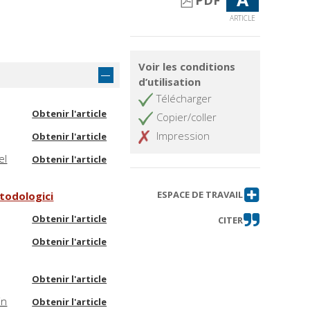
PDF
ARTICLE
Voir les conditions
d’utilisation
Télécharger
Obtenir l'article
Copier/coller
Impression
Obtenir l'article
el
Obtenir l'article
ESPACE DE TRAVAIL
etodologici
Obtenir l'article
CITER
Obtenir l'article
Obtenir l'article
in
Obtenir l'article