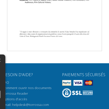
×
N
BESOIN D'AIDE?
PAIEMENTS SÉCURISÉS
H
FAQ
H
Comment ouvrir nos documents
Torrossa Reader
H
Options d'accès
N
Email:
helpdesk@torrossa.com