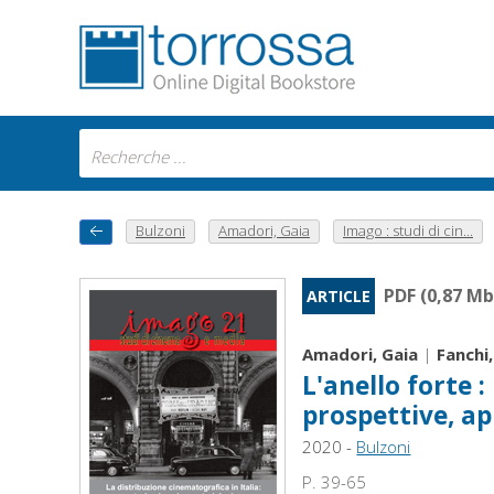
Bulzoni
Amadori, Gaia
Imago : studi di cin...
PDF (0,87 Mb
ARTICLE
Amadori, Gaia
|
Fanchi
L'anello forte : 
prospettive, a
2020 -
Bulzoni
P. 39-65