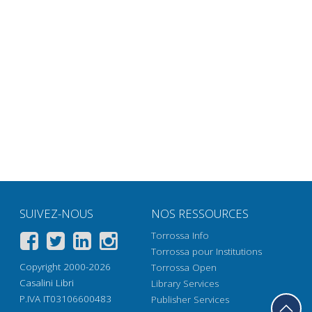
SUIVEZ-NOUS
NOS RESSOURCES
Torrossa Info
Torrossa pour Institutions
Copyright 2000-2026
Torrossa Open
Casalini Libri
Library Services
P.IVA IT03106600483
Publisher Services