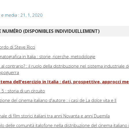
 e media : 21, 1, 2020
 NUMÉRO (DISPONIBLES INDIVIDUELLEMENT)
icordo di Steve Ricci
atografica in Italia : storie, ricerche, metodologie
 al contrario? : il ruolo della distribuzione nel sistema industriale d
dopoguerra
sistema dell'esercizio in Italia : dati, prospettive, approcci m
5 : storia di un circuito
zione del cinema italiano d'autore : i casi de La dolce vita e Il
ale di film storici italiani tra anni Novanta e anni Duemila
uolo delle comunità italofone nella distribuzione del cinema italiano 