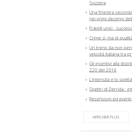
Svizzera
Una finestra secondar
nei primi decenni del
Fratelli unici : succe
Crime sì, ma di qualit
Un treno da non perder
velocità italiana tra
Gli incentivi alla di
220 del 2016
L'intensità e lo spe
Spettri di Derrida : 
Recensioni ed eventi
AFFICHER PLUS