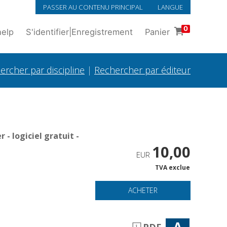
PASSER AU CONTENU PRINCIPAL
LANGUE
0
help
S'identifier
|
Enregistrement
Panier
ercher par discipline
|
Rechercher par éditeur
- logiciel gratuit -
10,00
EUR
TVA exclue
ACHETER
A