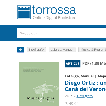
Il poligrafo
Lafarga, Manuel
Musica & Figura : 6,
PDF (1,39 Mb
ARTICLE
Lafarga, Manuel
|
Alej
Diego Ortiz : u
Caná del Veron
2019 -
Il Poligrafo
P. 43-64