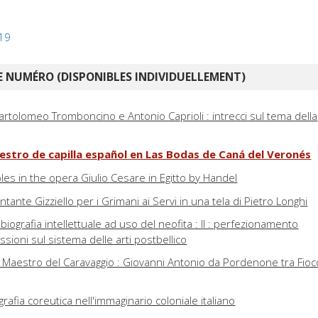
019
 NUMÉRO (DISPONIBLES INDIVIDUELLEMENT)
rtolomeo Tromboncino e Antonio Caprioli : intrecci sul tema della
aestro de capilla español en Las Bodas de Caná del Veronés
oles in the opera Giulio Cesare in Egitto by Handel
ntante Gizziello per i Grimani ai Servi in una tela di Pietro Longhi
iografia intellettuale ad uso del neofita : II : perfezionamento
sioni sul sistema delle arti postbellico
l Maestro del Caravaggio : Giovanni Antonio da Pordenone tra Fioc
grafia coreutica nell'immaginario coloniale italiano