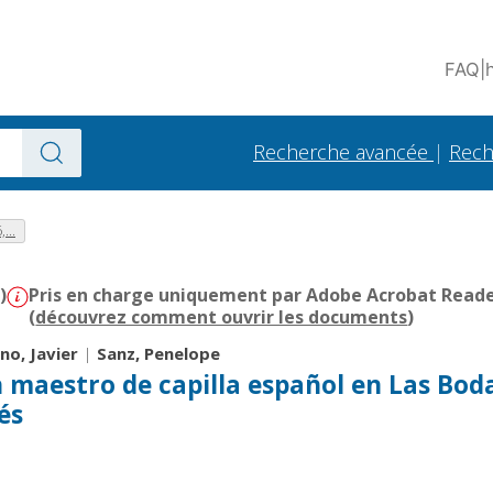
FAQ
|
Recherche avancée
|
Rech
...
)
Pris en charge uniquement par Adobe Acrobat Reader 
(
découvrez comment ouvrir les documents
)
ano, Javier
|
Sanz, Penelope
n maestro de capilla español en Las Bod
és