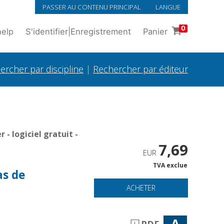
PASSER AU CONTENU PRINCIPAL
LANGUE
0
help
S'identifier
|
Enregistrement
Panier
ercher par discipline
|
Rechercher par éditeur
- logiciel gratuit -
7,69
EUR
TVA exclue
as de
ACHETER
A