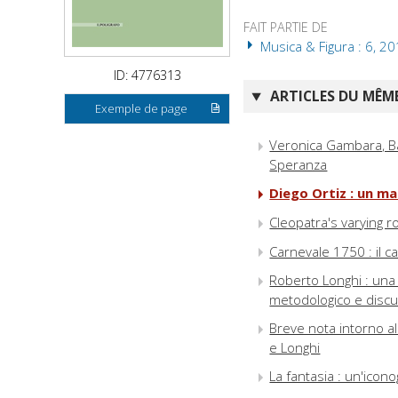
FAIT PARTIE DE
Musica & Figura : 6, 2
ID: 4776313
ARTICLES DU MÊME
Exemple de page
Veronica Gambara, Ba
Speranza
Diego Ortiz : un m
Cleopatra's varying r
Carnevale 1750 : il ca
Roberto Longhi : una b
metodologico e discus
Breve nota intorno a
e Longhi
La fantasia : un'icono