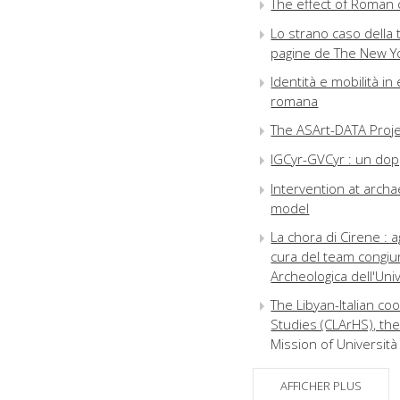
The effect of Roman ci
Lo strano caso della
pagine de The New Yo
Identità e mobilità in 
romana
The ASArt-DATA Proje
IGCyr-GVCyr : un dopp
Intervention at archae
model
La chora di Cirene : 
cura del team congiun
Archeologica dell'Univ
The Libyan-Italian co
Studies (CLArHS), the
Mission of Universit
Gastone Buttarini (19
AFFICHER PLUS