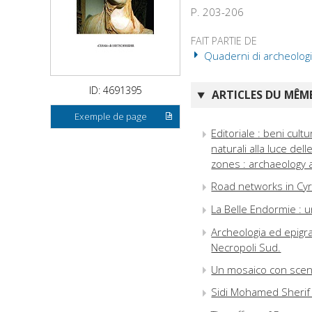
P. 203-206
FAIT PARTIE DE
Quaderni di archeologia 
ID: 4691395
ARTICLES DU MÊME
Exemple de page
Editoriale : beni cultu
naturali alla luce de
zones : archaeology at 
Road networks in Cyr
La Belle Endormie : u
Archeologia ed epigraf
Necropoli Sud.
Un mosaico con scena
Sidi Mohamed Sherif 