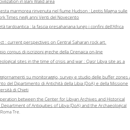
vilization in Bani Walid area
 testa marmorea rinvenuta nel fiume Hudson : Leptis Magna sulle
rk Times negli anni Venti del Novecento
età tardoantica : la fascia presahariana lungo i confini dell'Africa
ct : current perspectives on Central Saharan rock art.
io corpus di iscrizioni greche della Cirenaica on-line
ological sites in the time of crisis and war : Qasr Libya site as a
aggiornamenti su monitoraggio, survey e studio delle buffer zones 
to del Dipartimento di Antichità della Libia (DoA) e della Missione
ersità di Chieti
operation between the Center for Libyan Archives and Historical
 Department of Antiquities of Libya (DoA) and the Archaeological
à Roma Tre.
49-2019) : mezzo secolo di restauri in Libia