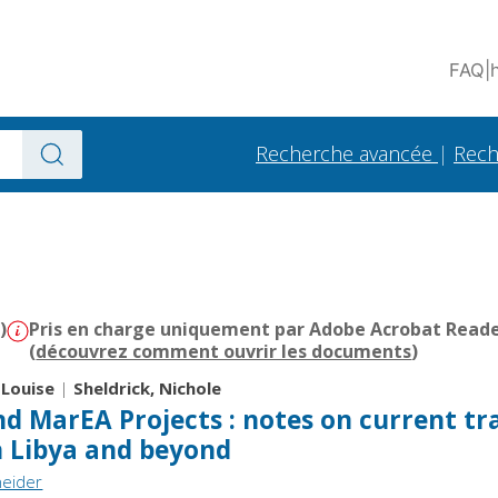
FAQ
|
Recherche avancée
|
Rech
)
Pris en charge uniquement par Adobe Acrobat Reader 
(
découvrez comment ouvrir les documents
)
 Louise
|
Sheldrick, Nichole
 MarEA Projects : notes on current tr
n Libya and beyond
neider