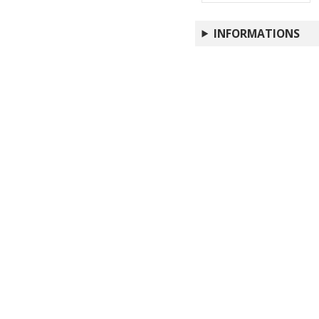
L'attività dell'Istitu
The EAMENA and Mar
INFORMATIONS
L'Istituto Centrale per
Italian archaeology i
Cairo-Alexandria, De
LyDAr Database : aim
The Department of Ant
Libya : meeting, Ro