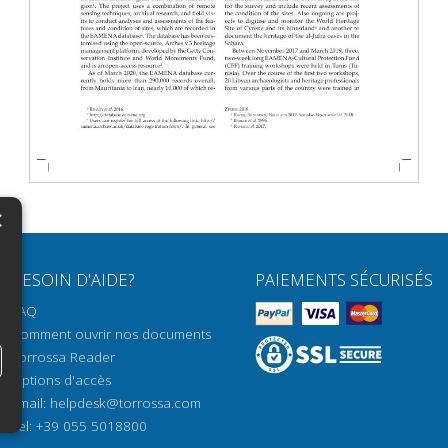
×
N
BESOIN D'AIDE?
PAIEMENTS SÉCURISÉS
H
FAQ
H
Comment ouvrir nos documents
Torrossa Reader
H
Options d'accès
N
Email:
helpdesk@torrossa.com
Tel:
+39 055 5018800