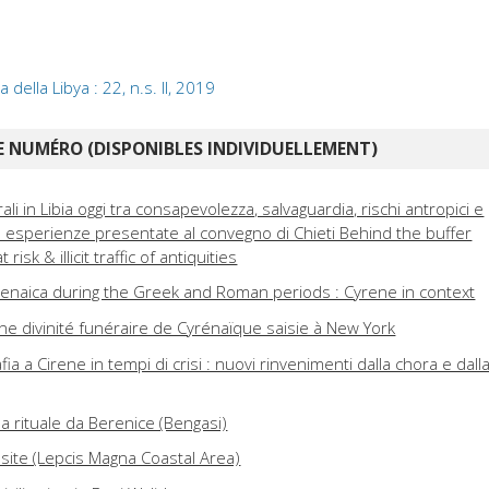
della Libya : 22, n.s. II, 2019
 NUMÉRO (DISPONIBLES INDIVIDUELLEMENT)
rali in Libia oggi tra consapevolezza, salvaguardia, rischi antropici e
lle esperienze presentate al convegno di Chieti Behind the buffer
risk & illicit traffic of antiquities
enaica during the Greek and Roman periods : Cyrene in context
ne divinité funéraire de Cyrénaïque saisie à New York
ia a Cirene in tempi di crisi : nuovi rinvenimenti dalla chora e dall
 rituale da Berenice (Bengasi)
site (Lepcis Magna Coastal Area)