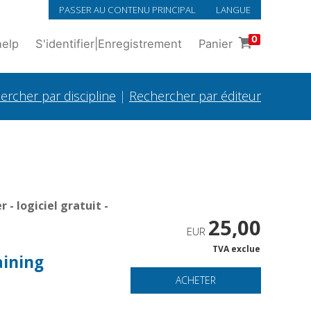
PASSER AU CONTENU PRINCIPAL
LANGUE
0
help
S'identifier
|
Enregistrement
Panier
ercher par discipline
|
Rechercher par éditeur
- logiciel gratuit -
25,00
EUR
TVA exclue
aining
ACHETER