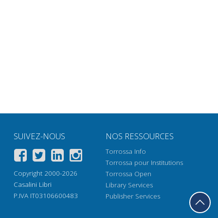
SUIVEZ-NOUS
NOS RESSOURCES
Torrossa Info
Torrossa pour Institutions
Copyright 2000-2026
Torrossa Open
Casalini Libri
Library Services
P.IVA IT03106600483
Publisher Services