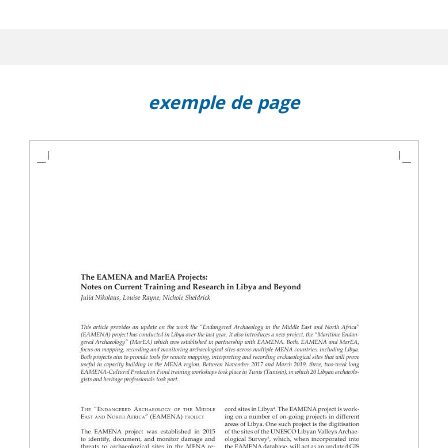
to Centrale per il Restauro (ICR) in Libia : conservazione e formazione
EA Projects : notes on current training and research in L
 l'Archeologia (ICA) e le missioni italiane all'estero
exemple de page
n Egypt and MENA countries (IAM 1 and 2) : archaeological conferen
cember 7-9, 2017; Cairo, December 5-8, 2018
s and features : workshop, Tripoli, November 15, 2018
iquities of Libya and the Italian Archaeological Missions working i
me, Libyan Academy, September 16, 2019