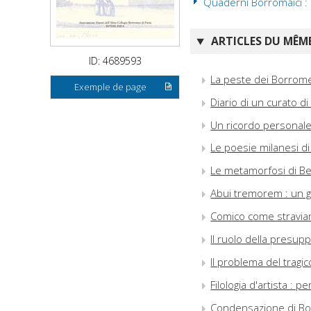
Quaderni Borromaici : 
ARTICLES DU MÊME
ID: 4689593
La peste dei Borrome
Exemple de page
Diario di un curato d
Un ricordo personale
Le poesie milanesi d
Le metamorfosi di Bert
Abui tremorem : un gra
Comico come straviam
Il ruolo della presup
Il problema del tragic
Filologia d'artista : 
Condensazione di Bose