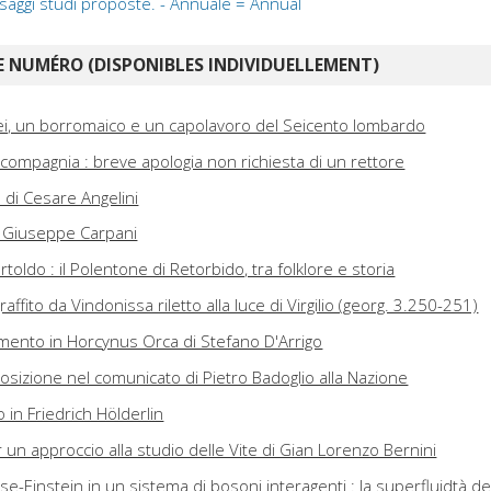
saggi studi proposte. - Annuale = Annual
 NUMÉRO (DISPONIBLES INDIVIDUELLEMENT)
i, un borromaico e un capolavoro del Seicento lombardo
i compagnia : breve apologia non richiesta di un rettore
 di Cesare Angelini
i Giuseppe Carpani
oldo : il Polentone di Retorbido, tra folklore e storia
ffito da Vindonissa riletto alla luce di Virgilio (georg. 3.250-251)
ento in Horcynus Orca di Stefano D'Arrigo
posizione nel comunicato di Pietro Badoglio alla Nazione
o in Friedrich Hölderlin
per un approccio alla studio delle Vite di Gian Lorenzo Bernini
-Einstein in un sistema di bosoni interagenti : la superfluidtà de