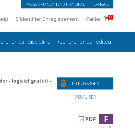
PASSER AU CONTENU PRINCIPAL
LANGUE
0
help
S'identifier
|
Enregistrement
Panier
ercher par discipline
|
Rechercher par éditeur
r - logiciel gratuit -
TÉLÉCHARGER
VISUALISER
F
PDF
FASCICULE