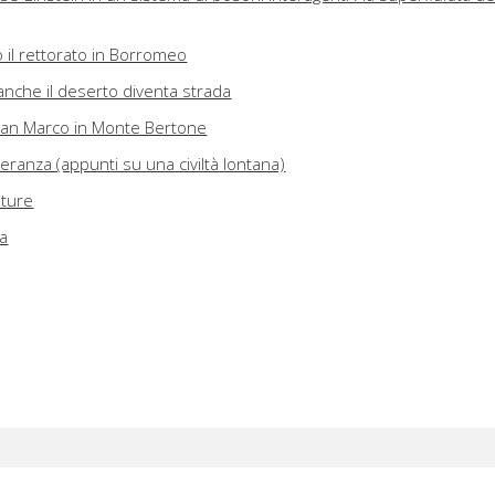
 il rettorato in Borromeo
anche il deserto diventa strada
 San Marco in Monte Bertone
leranza (appunti su una civiltà lontana)
ature
ca