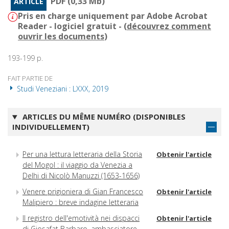
PDF (0,33 Mb)
ARTICLE
Pris en charge uniquement par Adobe Acrobat
Reader - logiciel gratuit - (
découvrez comment
ouvrir les documents
)
193-199 p.
FAIT PARTIE DE
Studi Veneziani : LXXX, 2019
ARTICLES DU MÊME NUMÉRO (DISPONIBLES
INDIVIDUELLEMENT)
Per una lettura letteraria della Storia
Obtenir l'article
del Mogol : il viaggio da Venezia a
Delhi di Nicolò Manuzzi (1653-1656)
Venere prigioniera di Gian Francesco
Obtenir l'article
Malipiero : breve indagine letteraria
Il registro dell'emotività nei dispacci
Obtenir l'article
di Giosafat Barbaro, ambasciatore