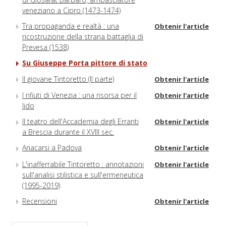
veneziano a Cipro (1473-1474)
Tra propaganda e realtà : una
Obtenir l'article
ricostruzione della strana battaglia di
Prevesa (1538)
Su Giuseppe Porta pittore di stato
Il giovane Tintoretto (II parte)
Obtenir l'article
I rifiuti di Venezia : una risorsa per il
Obtenir l'article
lido
Il teatro dell'Accademia degli Erranti
Obtenir l'article
a Brescia durante il XVIII sec.
Anacarsi a Padova
Obtenir l'article
L'inafferrabile Tintoretto : annotazioni
Obtenir l'article
sull'analisi stilistica e sull'ermeneutica
(1995-2019)
Recensioni
Obtenir l'article