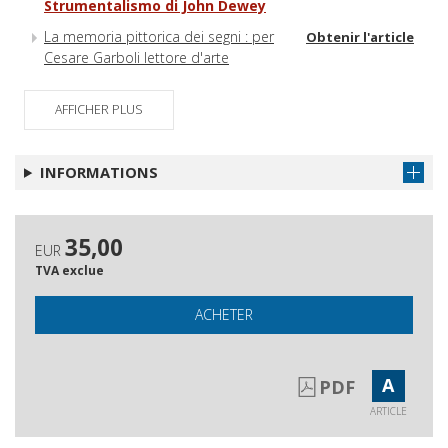
Strumentalismo di John Dewey
La memoria pittorica dei segni : per
Obtenir l'article
Cesare Garboli lettore d'arte
Lo sguardo inesorabile della Medusa
Obtenir l'article
: Benvenuto Cellini e Italo Calvino
AFFICHER PLUS
Il Barocco moderno di Ezio Raimondi
Obtenir l'article
INFORMATIONS
35,00
EUR
TVA exclue
ACHETER
A
PDF
ARTICLE