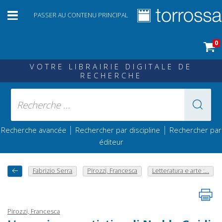
PASSER AU CONTENU PRINCIPAL
0
VOTRE LIBRAIRIE DIGITALE DE
RECHERCHE
|
|
Recherche avancée
Rechercher par discipline
Rechercher par
éditeur
Fabrizio Serra
Pirozzi, Francesca
Letteratura e arte :...
Pirozzi, Francesca