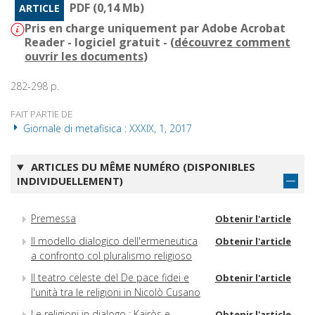
PDF (0,14 Mb)
ARTICLE
Pris en charge uniquement par Adobe Acrobat
Reader - logiciel gratuit - (
découvrez comment
ouvrir les documents
)
282-298 p.
FAIT PARTIE DE
Giornale di metafisica : XXXIX, 1, 2017
ARTICLES DU MÊME NUMÉRO (DISPONIBLES
INDIVIDUELLEMENT)
Premessa
Obtenir l'article
Il modello dialogico dell'ermeneutica
Obtenir l'article
a confronto col pluralismo religioso
Il teatro celeste del De pace fidei e
Obtenir l'article
l'unità tra le religioni in Nicolò Cusano
Le religioni in dialogo : Kairòs e
Obtenir l'article