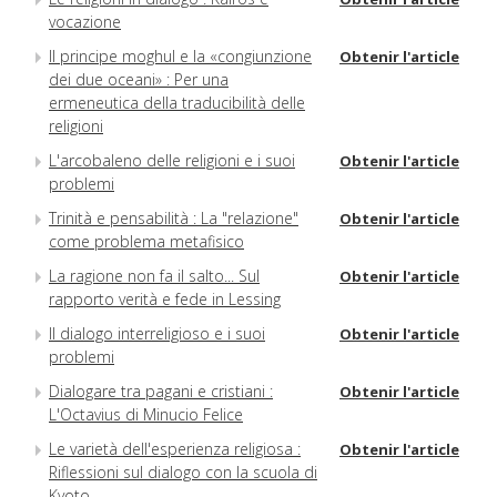
vocazione
Il principe moghul e la «congiunzione
Obtenir l'article
dei due oceani» : Per una
ermeneutica della traducibilità delle
religioni
L'arcobaleno delle religioni e i suoi
Obtenir l'article
problemi
Trinità e pensabilità : La "relazione"
Obtenir l'article
come problema metafisico
La ragione non fa il salto... Sul
Obtenir l'article
rapporto verità e fede in Lessing
Il dialogo interreligioso e i suoi
Obtenir l'article
problemi
Dialogare tra pagani e cristiani :
Obtenir l'article
L'Octavius di Minucio Felice
Le varietà dell'esperienza religiosa :
Obtenir l'article
Riflessioni sul dialogo con la scuola di
Kyoto