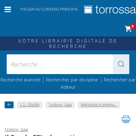
PASSER AU CONTENU PRINCIPAL
0
VOTRE LIBRAIRIE DIGITALE DE
RECHERCHE
|
|
Recherche avancée
Rechercher par discipline
Rechercher par
éditeur
L.S. Olschki
Testore, Gaia
Migrazioni e integra...
Testore, Gaia