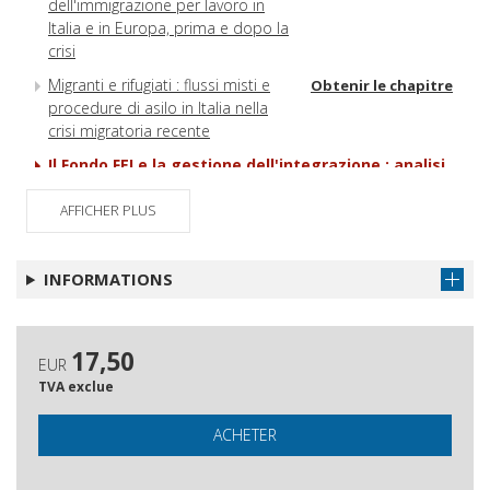
dell'immigrazione per lavoro in
Italia e in Europa, prima e dopo la
crisi
Migranti e rifugiati : flussi misti e
Obtenir le chapitre
procedure di asilo in Italia nella
crisi migratoria recente
Il Fondo FEI e la gestione dell'integrazione : analisi
dell'implementazione di una politica europea
AFFICHER PLUS
Invasione, arretratezza e
Obtenir le chapitre
contaminazione : l'immigrato nel
discorso dell'estrema destra
INFORMATIONS
italiana
Indice dei nomi
Obtenir le chapitre
17,50
EUR
TVA exclue
ACHETER