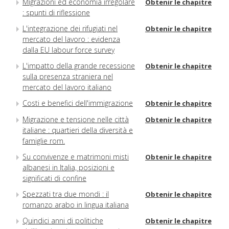
Migrazioni ed economia irregolare
Obtenir le chapitre
: spunti di riflessione
L'integrazione dei rifugiati nel
Obtenir le chapitre
mercato del lavoro : evidenza
dalla EU labour force survey
L'impatto della grande recessione
Obtenir le chapitre
sulla presenza straniera nel
mercato del lavoro italiano
Costi e benefici dell'immigrazione
Obtenir le chapitre
Migrazione e tensione nelle città
Obtenir le chapitre
italiane : quartieri della diversità e
famiglie rom.
Su convivenze e matrimoni misti
Obtenir le chapitre
albanesi in Italia, posizioni e
significati di confine
Spezzati tra due mondi : il
Obtenir le chapitre
romanzo arabo in lingua italiana
Quindici anni di politiche
Obtenir le chapitre