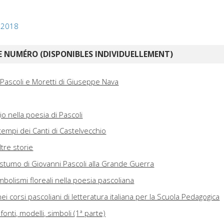
, 2018
 NUMÉRO (DISPONIBLES INDIVIDUELLEMENT)
 Pascoli e Moretti di Giuseppe Nava
io nella poesia di Pascoli
 i tempi dei Canti di Castelvecchio
ltre storie
stumo di Giovanni Pascoli alla Grande Guerra
mbolismi floreali nella poesia pascoliana
nei corsi pascoliani di letteratura italiana per la Scuola Pedagogica
onti, modelli, simboli (1ª parte)