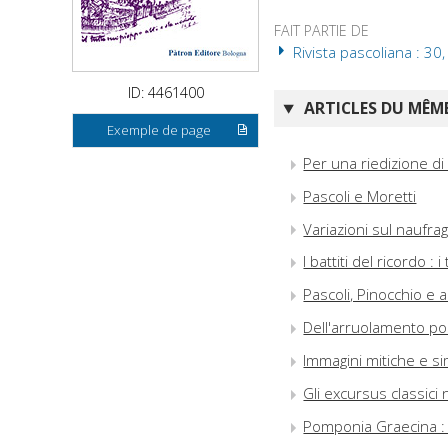
FAIT PARTIE DE
Rivista pascoliana : 30
ID: 4461400
ARTICLES DU MÊME
Exemple de page
Per una riedizione di
Pascoli e Moretti
Variazioni sul naufrag
I battiti del ricordo :
Pascoli, Pinocchio e a
Dell'arruolamento po
Immagini mitiche e si
Gli excursus classici 
Pomponia Graecina : f