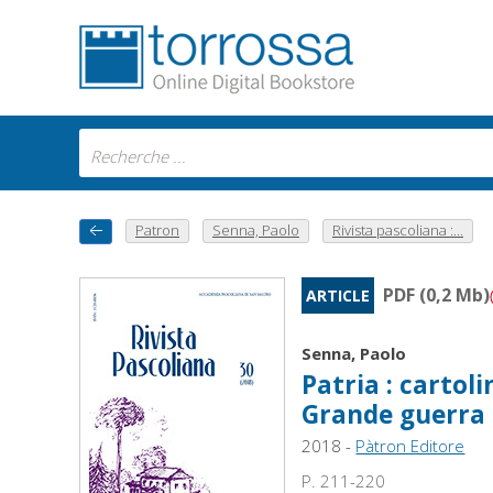
Patron
Senna, Paolo
Rivista pascoliana :...
PDF (0,2 Mb)
ARTICLE
Senna, Paolo
Patria : cartoli
Grande guerra
2018 -
Pàtron Editore
P. 211-220