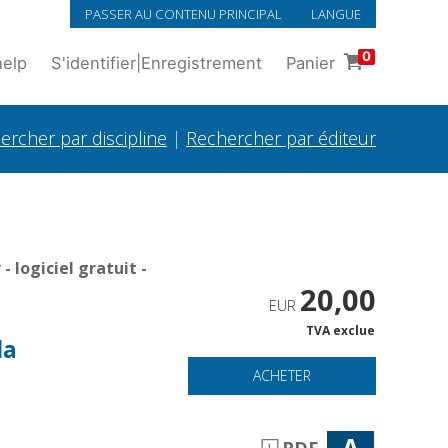
PASSER AU CONTENU PRINCIPAL
LANGUE
0
help
S'identifier
|
Enregistrement
Panier
ercher par discipline
|
Rechercher par éditeur
 logiciel gratuit -
20,00
EUR
TVA exclue
la
ACHETER
A