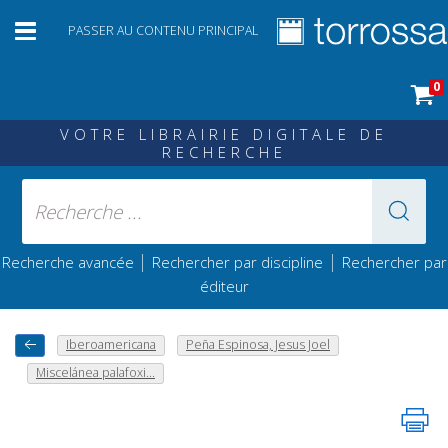
PASSER AU CONTENU PRINCIPAL
0
VOTRE LIBRAIRIE DIGITALE DE
RECHERCHE
|
|
Recherche avancée
Rechercher par discipline
Rechercher par
éditeur
Iberoamericana
Peña Espinosa, Jesus Joel
Miscelánea palafoxi...