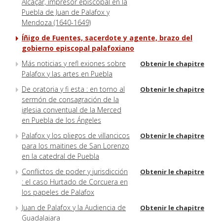
Alcaçar, impresor episcopal en la
Puebla de Juan de Palafox y
Mendoza (1640-1649)
Íñigo de Fuentes, sacerdote y agente, brazo del
gobierno episcopal palafoxiano
Más noticias y refl exiones sobre
Obtenir le chapitre
Palafox y las artes en Puebla
De oratoria y fi esta : en torno al
Obtenir le chapitre
sermón de consagración de la
iglesia conventual de la Merced
en Puebla de los Ángeles
Palafox y los pliegos de villancicos
Obtenir le chapitre
para los maitines de San Lorenzo
en la catedral de Puebla
Conflictos de poder y jurisdicción
Obtenir le chapitre
: el caso Hurtado de Corcuera en
los papeles de Palafox
Juan de Palafox y la Audiencia de
Obtenir le chapitre
Guadalajara