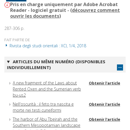
Pris en charge uniquement par Adobe Acrobat
Reader - logiciel gratuit - (
découvrez comment
ouvrir les documents
)
287-306 p.
FAIT PARTIE DE
Rivista degli studi orientali : XCI, 1/4, 2018
ARTICLES DU MÊME NUMÉRO (DISPONIBLES
INDIVIDUELLEMENT)
A new fragment of the Laws about
Obtenir l'article
Rented Oxen and the Sumerian verb
bu-us2
Nell'oscurità : il feto tra nascita e
Obtenir l'article
morte nei testi cuneiformi
The harbor of Abu Tbeirah and the
Obtenir l'article
Southern Mesopotamian landscape