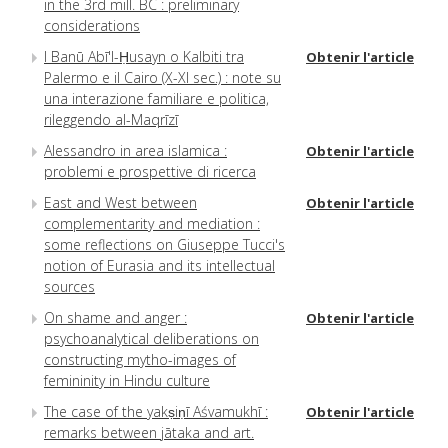
in the 3rd mill. BC : preliminary
considerations
I Banū Abī'l-Ḥusayn o Kalbiti tra
Obtenir l'article
Palermo e il Cairo (X-XI sec.) : note su
una interazione familiare e politica,
rileggendo al-Maqrīzī
Alessandro in area islamica :
Obtenir l'article
problemi e prospettive di ricerca
East and West between
Obtenir l'article
complementarity and mediation :
some reflections on Giuseppe Tucci's
notion of Eurasia and its intellectual
sources
On shame and anger :
Obtenir l'article
psychoanalytical deliberations on
constructing mytho-images of
femininity in Hindu culture
The case of the yakṣiṇī Aśvamukhī :
Obtenir l'article
remarks between jātaka and art.