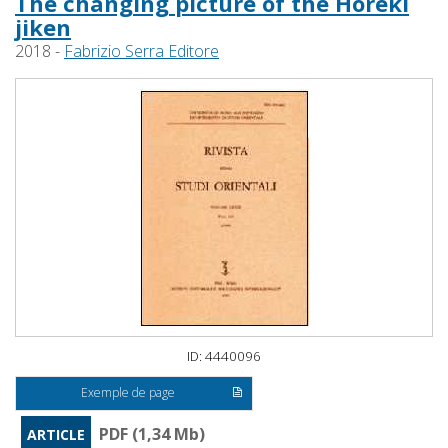
The changing picture of the Hōreki
jiken
2018 -
Fabrizio Serra Editore
ID: 4440096
Exemple de page
PDF (1,34 Mb)
ARTICLE