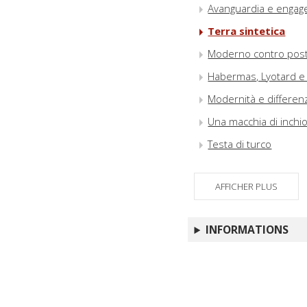
Avanguardia e enga
Terra sintetica
Moderno contro po
Habermas, Lyotard e
Modernità e differenz
Una macchia di inchi
Testa di turco
AFFICHER PLUS
INFORMATIONS