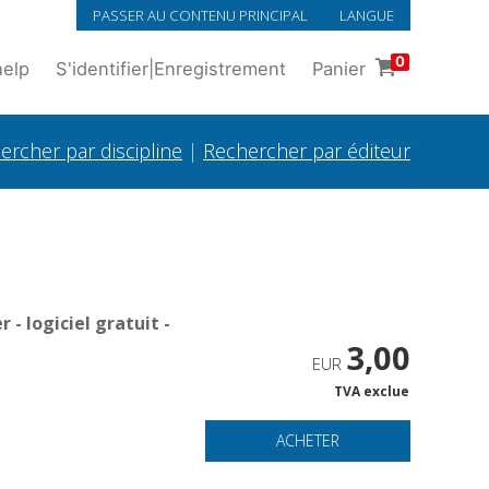
PASSER AU CONTENU PRINCIPAL
LANGUE
0
help
S'identifier
|
Enregistrement
Panier
ercher par discipline
|
Rechercher par éditeur
- logiciel gratuit -
3,00
EUR
TVA exclue
ACHETER