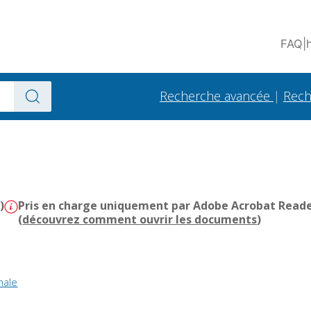
FAQ
|
Recherche avancée
|
Rech
)
Pris en charge uniquement par Adobe Acrobat Reader 
(
découvrez comment ouvrir les documents
)
nale