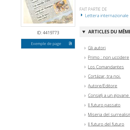
FAIT PARTIE DE
Lettera internazionale :
ARTICLES DU MÊME
ID: 4419773
Exemple de page
Gli autori
Primo : non uccidere
Los Comandantes
Cortázar, tra noi.
Autore/Editore
Consigli a un giovane 
Il futuro passato
Miseria del surreali
Il futuro del futuro