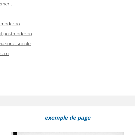
gement
stmoderno
 il postmoderno
iazione sociale
ostro
exemple de page